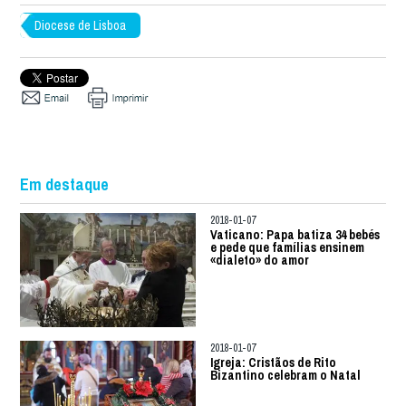
Diocese de Lisboa
Em destaque
2018-01-07
Vaticano: Papa batiza 34 bebés
e pede que famílias ensinem
«dialeto» do amor
2018-01-07
Igreja: Cristãos de Rito
Bizantino celebram o Natal