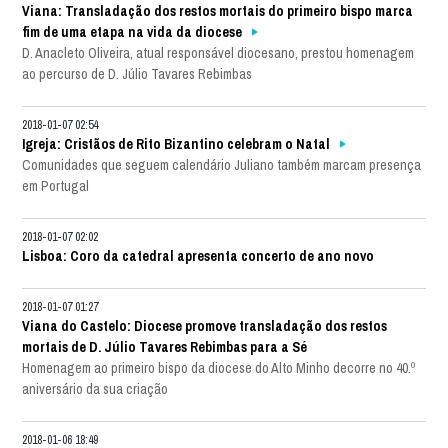
Viana: Transladação dos restos mortais do primeiro bispo marca
fim de uma etapa na vida da diocese
D. Anacleto Oliveira, atual responsável diocesano, prestou homenagem
ao percurso de D. Júlio Tavares Rebimbas
2018-01-07 02:54
Igreja: Cristãos de Rito Bizantino celebram o Natal
Comunidades que seguem calendário Juliano também marcam presença
em Portugal
2018-01-07 02:02
Lisboa: Coro da catedral apresenta concerto de ano novo
2018-01-07 01:27
Viana do Castelo: Diocese promove transladação dos restos
mortais de D. Júlio Tavares Rebimbas para a Sé
Homenagem ao primeiro bispo da diocese do Alto Minho decorre no 40.º
aniversário da sua criação
2018-01-06 18:49