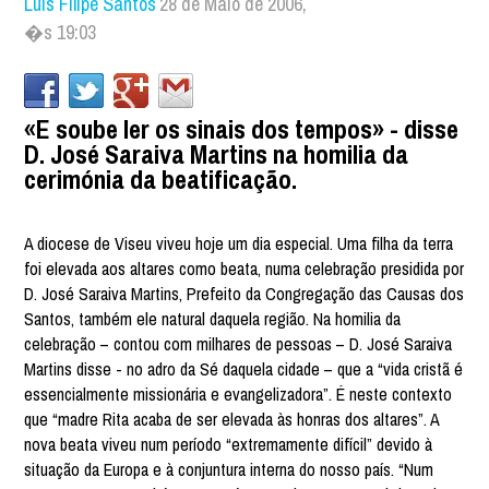
Luís Filipe Santos
28 de Maio de 2006,
�s 19:03
«E soube ler os sinais dos tempos» - disse
D. José Saraiva Martins na homilia da
cerimónia da beatificação.
A diocese de Viseu viveu hoje um dia especial. Uma filha da terra
foi elevada aos altares como beata, numa celebração presidida por
D. José Saraiva Martins, Prefeito da Congregação das Causas dos
Santos, também ele natural daquela região. Na homilia da
celebração – contou com milhares de pessoas – D. José Saraiva
Martins disse - no adro da Sé daquela cidade – que a “vida cristã é
essencialmente missionária e evangelizadora”. É neste contexto
que “madre Rita acaba de ser elevada às honras dos altares”. A
nova beata viveu num período “extremamente difícil” devido à
situação da Europa e à conjuntura interna do nosso país. “Num