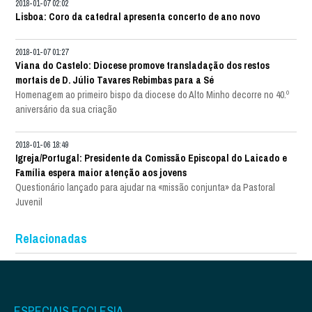
2018-01-07 02:02
Lisboa: Coro da catedral apresenta concerto de ano novo
2018-01-07 01:27
Viana do Castelo: Diocese promove transladação dos restos
mortais de D. Júlio Tavares Rebimbas para a Sé
Homenagem ao primeiro bispo da diocese do Alto Minho decorre no 40.º
aniversário da sua criação
2018-01-06 18:49
Igreja/Portugal: Presidente da Comissão Episcopal do Laicado e
Família espera maior atenção aos jovens
Questionário lançado para ajudar na «missão conjunta» da Pastoral
Juvenil
Relacionadas
ESPECIAIS ECCLESIA