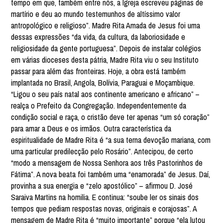
tempo em que, também entre nós, a Igreja escreveu páginas de
martírio e deu ao mundo testemunhos de altíssimo valor
antropológico e religioso”. Madre Rita Amada de Jesus foi uma
dessas expressões “da vida, da cultura, da laboriosidade e
religiosidade da gente portuguesa”. Depois de instalar colégios
em várias dioceses desta pátria, Madre Rita viu o seu Instituto
passar para além das fronteiras. Hoje, a obra está também
implantada no Brasil, Angola, Bolívia, Paraguai e Moçambique.
“Ligou o seu país natal aos continente americano e africano” –
realça o Prefeito da Congregação. Independentemente da
condição social e raça, o cristão deve ter apenas “um só coração”
para amar a Deus e os irmãos. Outra característica da
espiritualidade de Madre Rita é “a sua terna devoção mariana, com
uma particular predilecção pelo Rosário”. Antecipou, de certo
“modo a mensagem de Nossa Senhora aos três Pastorinhos de
Fátima”. A nova beata foi também uma “enamorada” de Jesus. Daí,
provinha a sua energia e “zelo apostólico” – afirmou D. José
Saraiva Martins na homilia. E continua: “soube ler os sinais dos
tempos que pediam respostas novas, originais e corajosas”. A
mensagem de Madre Rita é “muito importante” porque “ela lutou