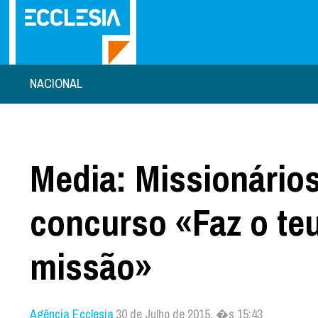
NACIONAL
Media: Missionário
concurso «Faz o teu
missão»
Agência Ecclesia
30 de Julho de 2015, �s 15:43