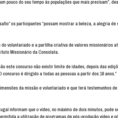
ar um pouco do seu tempo às populações que mais precisam”, de
afio” os participantes “possam mostrar a beleza, a alegria de s
o voluntariado e a partilha criativa de valores missionários a
tituto Missionário da Consolata.
ão este concurso não existir limite de idades, depois das ediç
O concurso é dirigido a todas as pessoas a partir dos 18 anos.”
imensões da missão e voluntariado e que terá testemunhos de 
rtugal informam que o vídeo, no máximo de dois minutos, pode 
ermitida a utilização de programas de pós-produção vídeo e 