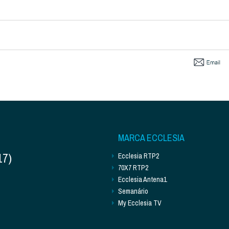
MARCA ECCLESIA
17)
Ecclesia RTP2
70X7 RTP2
Ecclesia Antena1
Semanário
My Ecclesia TV