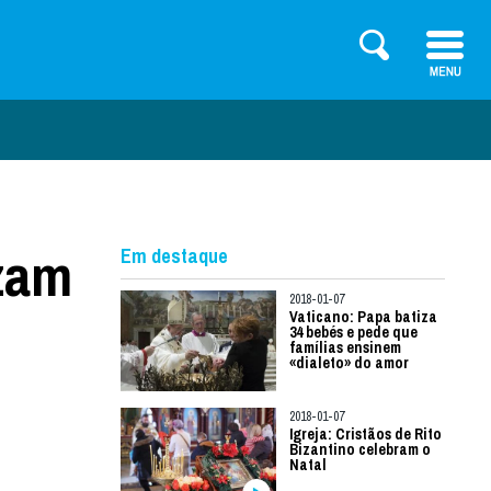
izam
Em destaque
2018-01-07
Vaticano: Papa batiza
34 bebés e pede que
famílias ensinem
«dialeto» do amor
2018-01-07
Igreja: Cristãos de Rito
Bizantino celebram o
Natal