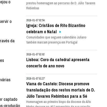
sejou o
prestou homenagem ao percurso de D. Júlio Tavares
Rebimbas
ervir o
2018-01-07 02:54
Igreja: Cristãos de Rito Bizantino
celebram o Natal
Comunidades que seguem calendário Juliano
través da
também marcam presença em Portugal
2018-01-07 02:02
Lisboa: Coro da catedral apresenta
ões
concerto de ano novo
várias
2018-01-07 01:27
Viana do Castelo: Diocese promove
transladação dos restos mortais de D.
Júlio Tavares Rebimbas para a Sé
ser captado
Homenagem ao primeiro bispo da diocese do Alto
pós-produção
Minho decorre no 40.º aniversário da sua criação