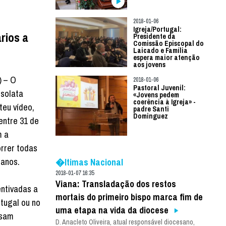
2018-01-06
Igreja/Portugal:
rios a
Presidente da
Comissão Episcopal do
Laicado e Família
espera maior atenção
aos jovens
) – O
2018-01-06
Pastoral Juvenil:
nsolata
«Jovens pedem
coerência à Igreja» -
teu vídeo,
padre Santi
Dominguez
entre 31 de
m a
rrer todas
 anos.
�ltimas Nacional
2018-01-07 16:35
Viana: Transladação dos restos
ntivadas a
mortais do primeiro bispo marca fim de
tugal ou no
uma etapa na vida da diocese
ssam
D. Anacleto Oliveira, atual responsável diocesano,