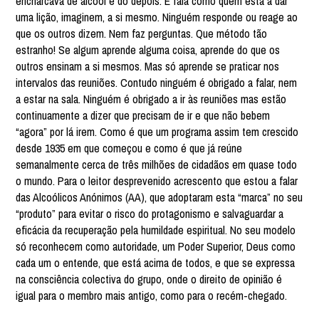
encharcava de álcool e do depois. E fala como quem está a dar
uma lição, imaginem, a si mesmo. Ninguém responde ou reage ao
que os outros dizem. Nem faz perguntas. Que método tão
estranho! Se algum aprende alguma coisa, aprende do que os
outros ensinam a si mesmos. Mas só aprende se praticar nos
intervalos das reuniões. Contudo ninguém é obrigado a falar, nem
a estar na sala. Ninguém é obrigado a ir às reuniões mas estão
continuamente a dizer que precisam de ir e que não bebem
“agora” por lá irem. Como é que um programa assim tem crescido
desde 1935 em que começou e como é que já reúne
semanalmente cerca de três milhões de cidadãos em quase todo
o mundo. Para o leitor desprevenido acrescento que estou a falar
das Alcoólicos Anónimos (AA), que adoptaram esta “marca” no seu
“produto” para evitar o risco do protagonismo e salvaguardar a
eficácia da recuperação pela humildade espiritual. No seu modelo
só reconhecem como autoridade, um Poder Superior, Deus como
cada um o entende, que está acima de todos, e que se expressa
na consciência colectiva do grupo, onde o direito de opinião é
igual para o membro mais antigo, como para o recém-chegado.