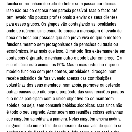
família como tinham deixado de beber sem passar por clínicas.
Isso não era de esperar nem parecia possível. Mas o facto até
tem levado não poucos profissionais a enviar os seus clientes
para esses grupos. Os grupos vão contagiando as localidades
onde se reúnem, simplesmente porque a mensagem é levada de
boca em boca por pessoas que são prova viva de que o método
funciona mesmo sem protagonismos de penachos culturais ou
económicos. Mas mais que isso. O método fica extremamente em
conta pois é gratuito e nenhum outro o pode bater em preço. E a
sua eficácia está acima dos 50%. Mas o mais estranho é que o
modelo funciona sem presidentes, autoridades, direcção; nem
recebe subsídios de fora vivendo apenas das contribuições
voluntárias dos seus membros, nem apoia, promove ou defende
outras causas que não seja o propósito das suas reuniões para os
que nelas participam com o único objectivo de se manterem
sóbrios, ou seja, sem consumir bebidas alcoólicas. Mas ainda não
é todo o seu segredo. Acontecem nas reuniões coisas estranhas
que ninguém acreditaria à primeira. Nelas ninguém ensina nada a
ninguém; cada um só fala de si mesmo, da sua vida de quando se