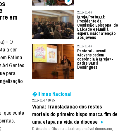
os
e
2018-01-06
orre em
Igreja/Portugal:
Presidente da
Comissão Episcopal do
Laicado e Família
espera maior atenção
aos jovens
ia) – O
2018-01-06
tá a ser
Pastoral Juvenil:
«Jovens pedem
 em Fátima
coerência à Igreja» -
padre Santi
os Ad Gentes
Dominguez
ue para
angelização
�ltimas Nacional
2018-01-07 16:35
Viana: Transladação dos restos
o, que conta
mortais do primeiro bispo marca fim de
scritas,
uma etapa na vida da diocese
s,
D. Anacleto Oliveira, atual responsável diocesano,