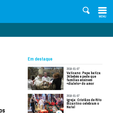
Em destaque
2018-01-07
Vaticano: Papa batiza
34 bebés e pede que
famílias ensinem
«dialeto» do amor
2018-01-07
Igreja: Cristãos de Rito
Bizantino celebram o
Natal
dos