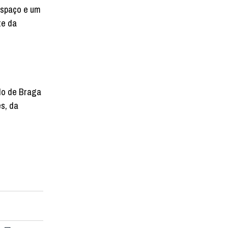
espaço e um
te da
olo de Braga
s, da