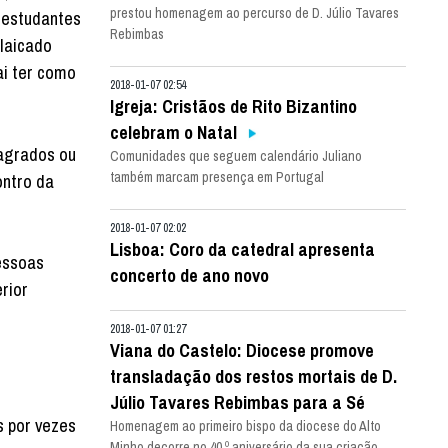
prestou homenagem ao percurso de D. Júlio Tavares
, estudantes
Rebimbas
 laicado
ai ter como
2018-01-07 02:54
Igreja: Cristãos de Rito Bizantino
celebram o Natal
sagrados ou
Comunidades que seguem calendário Juliano
também marcam presença em Portugal
ontro da
2018-01-07 02:02
Lisboa: Coro da catedral apresenta
essoas
concerto de ano novo
rior
2018-01-07 01:27
Viana do Castelo: Diocese promove
transladação dos restos mortais de D.
Júlio Tavares Rebimbas para a Sé
s por vezes
Homenagem ao primeiro bispo da diocese do Alto
Minho decorre no 40.º aniversário da sua criação