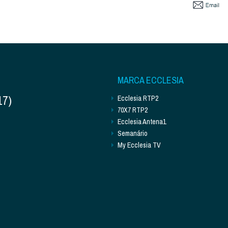
MARCA ECCLESIA
17)
Ecclesia RTP2
70X7 RTP2
Ecclesia Antena1
Semanário
My Ecclesia TV