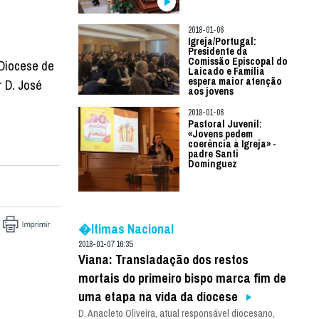
2018-01-06
Igreja/Portugal:
Presidente da
Comissão Episcopal do
(Diocese de
Laicado e Família
espera maior atenção
 D. José
aos jovens
2018-01-06
Pastoral Juvenil:
«Jovens pedem
coerência à Igreja» -
padre Santi
Dominguez
�ltimas Nacional
2018-01-07 16:35
Viana: Transladação dos restos
mortais do primeiro bispo marca fim de
uma etapa na vida da diocese
D. Anacleto Oliveira, atual responsável diocesano,