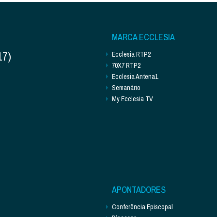
MARCA ECCLESIA
17)
Ecclesia RTP2
70X7 RTP2
Ecclesia Antena1
Semanário
My Ecclesia TV
APONTADORES
Conferência Episcopal