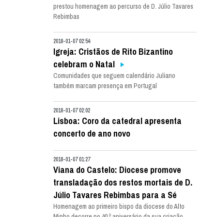
prestou homenagem ao percurso de D. Júlio Tavares
Rebimbas
2018-01-07 02:54
Igreja: Cristãos de Rito Bizantino
celebram o Natal
Comunidades que seguem calendário Juliano
também marcam presença em Portugal
2018-01-07 02:02
Lisboa: Coro da catedral apresenta
concerto de ano novo
2018-01-07 01:27
Viana do Castelo: Diocese promove
transladação dos restos mortais de D.
Júlio Tavares Rebimbas para a Sé
Homenagem ao primeiro bispo da diocese do Alto
Minho decorre no 40.º aniversário da sua criação