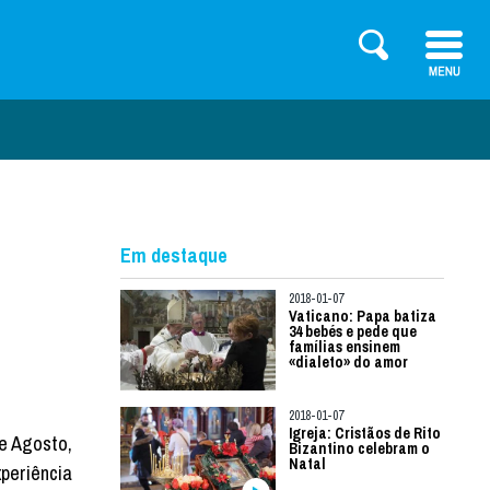
Em destaque
2018-01-07
Vaticano: Papa batiza
34 bebés e pede que
famílias ensinem
«dialeto» do amor
2018-01-07
Igreja: Cristãos de Rito
de Agosto,
Bizantino celebram o
Natal
xperiência