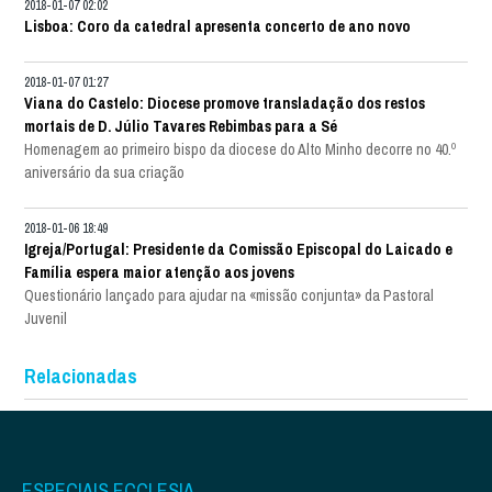
2018-01-07 02:02
Lisboa: Coro da catedral apresenta concerto de ano novo
2018-01-07 01:27
Viana do Castelo: Diocese promove transladação dos restos
mortais de D. Júlio Tavares Rebimbas para a Sé
Homenagem ao primeiro bispo da diocese do Alto Minho decorre no 40.º
aniversário da sua criação
2018-01-06 18:49
Igreja/Portugal: Presidente da Comissão Episcopal do Laicado e
Família espera maior atenção aos jovens
Questionário lançado para ajudar na «missão conjunta» da Pastoral
Juvenil
Relacionadas
ESPECIAIS ECCLESIA