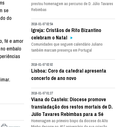
ens
prestou homenagem ao percurso de D. Júlio Tavares
em se
Rebimbas
ado do
2018-01-07 02:54
Igreja: Cristãos de Rito Bizantino
celebram o Natal
o, fé e amor
Comunidades que seguem calendário Juliano
E no embalo
também marcam presença em Portugal
periências
2018-01-07 02:02
Lisboa: Coro da catedral apresenta
concerto de ano novo
imar.
2018-01-07 01:27
Viana do Castelo: Diocese promove
transladação dos restos mortais de D.
Júlio Tavares Rebimbas para a Sé
Homenagem ao primeiro bispo da diocese do Alto
Minho decorre no 40.º aniversário da sua criação