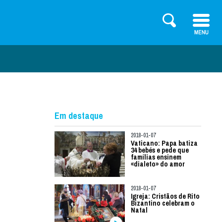
Em destaque
2018-01-07
Vaticano: Papa batiza
34 bebés e pede que
famílias ensinem
«dialeto» do amor
2018-01-07
Igreja: Cristãos de Rito
Bizantino celebram o
Natal