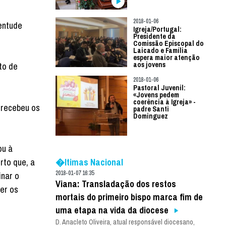
2018-01-06
ventude
Igreja/Portugal:
Presidente da
Comissão Episcopal do
Laicado e Família
espera maior atenção
aos jovens
to de
2018-01-06
Pastoral Juvenil:
«Jovens pedem
coerência à Igreja» -
e recebeu os
padre Santi
Dominguez
ou à
�ltimas Nacional
rto que, a
2018-01-07 16:35
inar o
Viana: Transladação dos restos
zer os
mortais do primeiro bispo marca fim de
uma etapa na vida da diocese
D. Anacleto Oliveira, atual responsável diocesano,