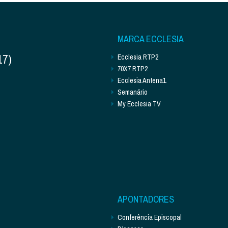
MARCA ECCLESIA
17)
Ecclesia RTP2
70X7 RTP2
Ecclesia Antena1
Semanário
My Ecclesia TV
APONTADORES
Conferência Episcopal