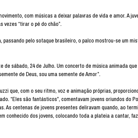
movimento, com músicas a deixar palavras de vida e amor. A ju
 vezes “tirar o pé do chão”.
a, passando pelo sotaque brasileiro, o palco mostrou-se um mis
noite de sábado, 24 de Julho. Um concerto de música animada qu
 semente de Deus, sou uma semente de Amor”.
uzzi que, com o seu ritmo, voz e animação próprias, proporcion
ado. “Eles são fantásticos”, comentavam jovens oriundos do Po
. As centenas de jovens presentes deliravam quando, ao term
em conhecido dos jovens, colocando toda a plateia a cantar, fa