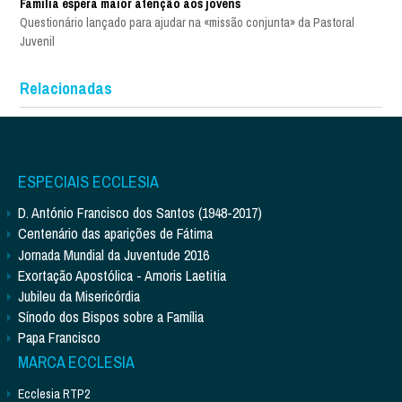
Família espera maior atenção aos jovens
Questionário lançado para ajudar na «missão conjunta» da Pastoral
Juvenil
Relacionadas
ESPECIAIS ECCLESIA
D. António Francisco dos Santos (1948-2017)
Centenário das aparições de Fátima
Jornada Mundial da Juventude 2016
Exortação Apostólica - Amoris Laetitia
Jubileu da Misericórdia
Sínodo dos Bispos sobre a Família
Papa Francisco
MARCA ECCLESIA
Ecclesia RTP2