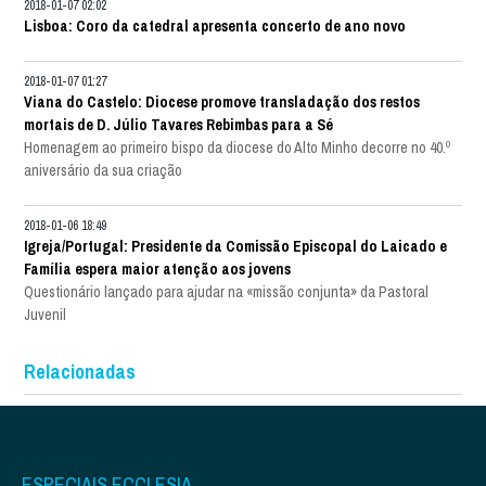
2018-01-07 02:02
Lisboa: Coro da catedral apresenta concerto de ano novo
2018-01-07 01:27
Viana do Castelo: Diocese promove transladação dos restos
mortais de D. Júlio Tavares Rebimbas para a Sé
Homenagem ao primeiro bispo da diocese do Alto Minho decorre no 40.º
aniversário da sua criação
2018-01-06 18:49
Igreja/Portugal: Presidente da Comissão Episcopal do Laicado e
Família espera maior atenção aos jovens
Questionário lançado para ajudar na «missão conjunta» da Pastoral
Juvenil
Relacionadas
ESPECIAIS ECCLESIA