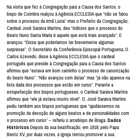
Na visita que fez à Congregação para a Causa dos Santos, o
bispo de Coimbra realçou à Agência ECCLESIA que “não se falou
sobre o processo da Irmã Lúcia” mas o Prefeito da Congregação,
Cardeal José Saraiva Martins, deu “indícios que o processo do
Beato Nuno Santa Maria é aquele que está mais avançado”. E
avançou: “Disse que poderíamos ter brevemente algumas
surpresas”. O Secretário da Conferência Episcopal Portuguesa, D.
Carlos Azevedo, disse à Agência ECCLESIA que o cardeal
português que preside à Congregação para a Causa dos Santos
afirmou que “estava em bom caminho o processo de canonização
do beato Nuno”. “Não avançou com datas” mas “já não aparece na
lista dada dos processos que estão em curso”. Perante a
estupefacção dos bispos portugueses, o Cardeal Saraiva Martins
afirmou que “ele já estava noutro nível”. D. José Saraiva Martins
pediu também aos bispos portugueses que “ajudássemos na
promoção da devoção de alguns beatos e de personalidades com
o processo em curso” – referiu o arcebispo de Braga.
Dados
Históricos
Depois da sua beatificação, em 1918, pelo Papa
Bento XV, por duas vezes, a Igreja tentou promover a sua