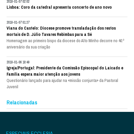
2018-01-07 02:02
Lisboa: Coro da catedral apresenta concerto de ano novo
2018-01-07 01:27
Viana do Castelo: Diocese promove transladação dos restos
mortais de D. Júlio Tavares Rebimbas para a Sé
Homenagem ao primeiro bispo da diocese do Alto Minho decorre no 40.º
aniversário da sua criação
2018-01-06 18:49
Igreja/Portugal: Presidente da Comissão Episcopal do Laicado e
Família espera maior atenção aos jovens
Questionário lançado para ajudar na «missão conjunta» da Pastoral
Juvenil
Relacionadas
ESPECIAIS ECCLESIA