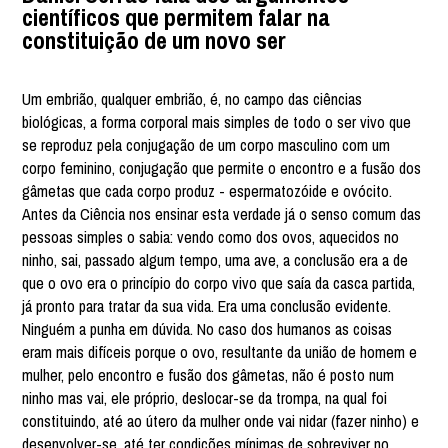
científicos que permitem falar na
constituição de um novo ser
Um embrião, qualquer embrião, é, no campo das ciências
biológicas, a forma corporal mais simples de todo o ser vivo que
se reproduz pela conjugação de um corpo masculino com um
corpo feminino, conjugação que permite o encontro e a fusão dos
gâmetas que cada corpo produz - espermatozóide e ovócito.
Antes da Ciência nos ensinar esta verdade já o senso comum das
pessoas simples o sabia: vendo como dos ovos, aquecidos no
ninho, sai, passado algum tempo, uma ave, a conclusão era a de
que o ovo era o princípio do corpo vivo que saía da casca partida,
já pronto para tratar da sua vida. Era uma conclusão evidente.
Ninguém a punha em dúvida. No caso dos humanos as coisas
eram mais difíceis porque o ovo, resultante da união de homem e
mulher, pelo encontro e fusão dos gâmetas, não é posto num
ninho mas vai, ele próprio, deslocar-se da trompa, na qual foi
constituindo, até ao útero da mulher onde vai nidar (fazer ninho) e
desenvolver-se, até ter condições mínimas de sobreviver no