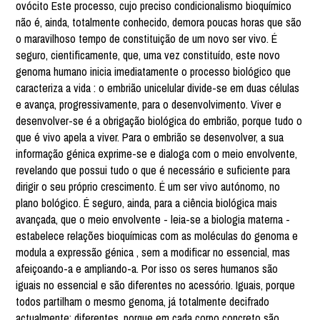
ovócito Este processo, cujo preciso condicionalismo bioquímico
não é, ainda, totalmente conhecido, demora poucas horas que são
o maravilhoso tempo de constituição de um novo ser vivo. É
seguro, cientificamente, que, uma vez constituído, este novo
genoma humano inicia imediatamente o processo biológico que
caracteriza a vida : o embrião unicelular divide-se em duas células
e avança, progressivamente, para o desenvolvimento. Viver e
desenvolver-se é a obrigação biológica do embrião, porque tudo o
que é vivo apela a viver. Para o embrião se desenvolver, a sua
informação génica exprime-se e dialoga com o meio envolvente,
revelando que possui tudo o que é necessário e suficiente para
dirigir o seu próprio crescimento. É um ser vivo autónomo, no
plano bológico. É seguro, ainda, para a ciência biológica mais
avançada, que o meio envolvente - leia-se a biologia materna -
estabelece relações bioquímicas com as moléculas do genoma e
modula a expressão génica , sem a modificar no essencial, mas
afeiçoando-a e ampliando-a. Por isso os seres humanos são
iguais no essencial e são diferentes no acessório. Iguais, porque
todos partilham o mesmo genoma, já totalmente decifrado
actualmente; diferentes, porque em cada corpo concreto são