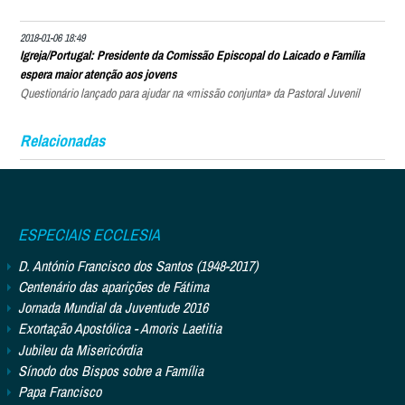
2018-01-06 18:49
Igreja/Portugal: Presidente da Comissão Episcopal do Laicado e Família
espera maior atenção aos jovens
Questionário lançado para ajudar na «missão conjunta» da Pastoral Juvenil
Relacionadas
ESPECIAIS ECCLESIA
D. António Francisco dos Santos (1948-2017)
Centenário das aparições de Fátima
Jornada Mundial da Juventude 2016
Exortação Apostólica - Amoris Laetitia
Jubileu da Misericórdia
Sínodo dos Bispos sobre a Família
Papa Francisco