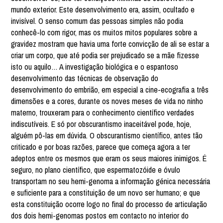
mundo exterior. Este desenvolvimento era, assim, ocultado e
invisível. O senso comum das pessoas simples não podia
conhecê-lo com rigor, mas os muitos mitos populares sobre a
gravidez mostram que havia uma forte convicção de ali se estar a
criar um corpo, que até podia ser prejudicado se a mãe fizesse
isto ou aquilo… A investigação biológica e o espantoso
desenvolvimento das técnicas de observação do
desenvolvimento do embrião, em especial a cine-ecografia a três
dimensões e a cores, durante os noves meses de vida no ninho
materno, trouxeram para o conhecimento científico verdades
indiscutíveis. E só por obscurantismo inaceitável pode, hoje,
alguém pô-las em dúvida. O obscurantismo científico, antes tão
criticado e por boas razões, parece que começa agora a ter
adeptos entre os mesmos que eram os seus maiores inimigos. É
seguro, no plano científico, que espermatozóide e óvulo
transportam no seu hemi-genoma a informação génica necessária
e suficiente para a constituição de um novo ser humano; e que
esta constituição ocorre logo no final do processo de articulação
dos dois hemi-genomas postos em contacto no interior do