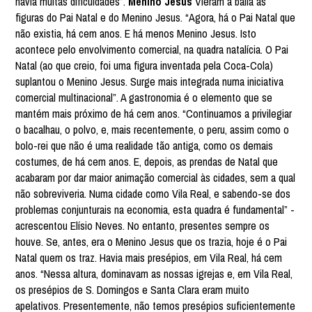
havia muitas dificuldades”.
Menino Jesus
Vieram à baila as
figuras do Pai Natal e do Menino Jesus. “Agora, há o Pai Natal que
não existia, há cem anos. E há menos Menino Jesus. Isto
acontece pelo envolvimento comercial, na quadra natalícia. O Pai
Natal (ao que creio, foi uma figura inventada pela Coca-Cola)
suplantou o Menino Jesus. Surge mais integrada numa iniciativa
comercial multinacional”. A gastronomia é o elemento que se
mantém mais próximo de há cem anos. “Continuamos a privilegiar
o bacalhau, o polvo, e, mais recentemente, o peru, assim como o
bolo-rei que não é uma realidade tão antiga, como os demais
costumes, de há cem anos. E, depois, as prendas de Natal que
acabaram por dar maior animação comercial às cidades, sem a qual
não sobreviveria. Numa cidade como Vila Real, e sabendo-se dos
problemas conjunturais na economia, esta quadra é fundamental” -
acrescentou Elísio Neves. No entanto, presentes sempre os
houve. Se, antes, era o Menino Jesus que os trazia, hoje é o Pai
Natal quem os traz. Havia mais presépios, em Vila Real, há cem
anos. “Nessa altura, dominavam as nossas igrejas e, em Vila Real,
os presépios de S. Domingos e Santa Clara eram muito
apelativos. Presentemente, não temos presépios suficientemente