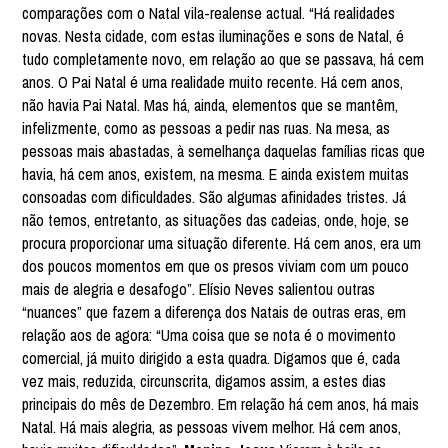
comparações com o Natal vila-realense actual. “Há realidades
novas. Nesta cidade, com estas iluminações e sons de Natal, é
tudo completamente novo, em relação ao que se passava, há cem
anos. O Pai Natal é uma realidade muito recente. Há cem anos,
não havia Pai Natal. Mas há, ainda, elementos que se mantêm,
infelizmente, como as pessoas a pedir nas ruas. Na mesa, as
pessoas mais abastadas, à semelhança daquelas famílias ricas que
havia, há cem anos, existem, na mesma. E ainda existem muitas
consoadas com dificuldades. São algumas afinidades tristes. Já
não temos, entretanto, as situações das cadeias, onde, hoje, se
procura proporcionar uma situação diferente. Há cem anos, era um
dos poucos momentos em que os presos viviam com um pouco
mais de alegria e desafogo”. Elísio Neves salientou outras
“nuances” que fazem a diferença dos Natais de outras eras, em
relação aos de agora: “Uma coisa que se nota é o movimento
comercial, já muito dirigido a esta quadra. Digamos que é, cada
vez mais, reduzida, circunscrita, digamos assim, a estes dias
principais do mês de Dezembro. Em relação há cem anos, há mais
Natal. Há mais alegria, as pessoas vivem melhor. Há cem anos,