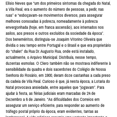
Elísio Neves que “um dos primeiros sintomas da chegada do Natal,
a Vila Real, era o aumento do número de pessoas, a pedir, nas
ruas” e “esboçavam-se movimentos diversos, para assegurar
melhores consoadas à pobreza, nomeadamente à pobreza
envergonhada (hoje, em franca ascensão), aos internados nos
asilos, aos presos e outros excluídos da sociedade da época”.
Dos beneméritos, distinguia-se Joaquim Vitorino Oliveira que
dividia o seu tempo entre Portugal e o Brasil e que era proprietário
do “chalet” da Rua Dr. Augusto Rua, onde está instalado,
actualmente, o Arquivo Municipal. Distribuía, nesse tempo,
duzentas esmolas. O Clero também não se mostrava indiferente à
sensibilidade da quadra e dois sacerdotes do Colégio de Nossa
Senhora do Rosário, em 1900, deram doze castanhas a cada preso
da cadeia de Vila Real. Curioso é que, já nesta época, a Lotaria do
Natal provocava ansiedade, entre aqueles que “jogavam”. Para
ajudar à festa, as férias judiciais eram marcadas de 24 de
Dezembro a 6 de Janeiro. “As dificuldades dos Correios em
assegurar um serviço eficiente, para responder ao aumento de
tráfego postal próprio da época, eram evidentes, tantas as