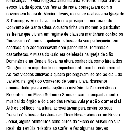
lembranças”. A vida religiosa assumia uma vertente importante e
evocativa da época. “As festas de Natal começavam com a
novena em honra do Menino Jesus, a qual se realizava na Igreja de
S. Domingos. Aqui, havia um bonito presépio, como era o do
Convento de Santa Clara. A quadra tinha um momento particular:
as freiras que viviam em regime de clausura mantinham contactos
“brevíssimos” com a população, através da sua participação em
cânticos que acompanhavam com pandeiretas, ferrinhos e
castanhetas. A Missa do Galo era celebrada na Igreja de São
Domingos e na Capela Nova, na altura conhecida como Igreja dos
Clérigos, com importante acompanhamento coral e instrumental.
As festividades alusivas à quadra prolongavam-se até ao dia 1 de
Janeiro, na Igreja do Convento de Santa Clara, ricamente
ornamentada, para a celebração do mistério da Circuncisão do
Redentor, com Missa Solene e Sermão, com acompanhamento
musical do órgão e do Coro das Freiras.
Adaptação comercial
Até os políticos, na altura, aproveitavam para enviar os seus
“recados”, através das Janeiras. Elísio Neves abordou, ao Nosso
Jornal, alguns elementos constantes da “Ficha do Museu de Vila
Real” da Tertúlia “História ao Café” e fez algumas breves