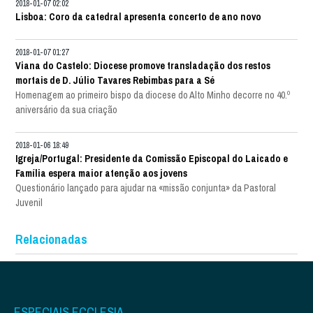
2018-01-07 02:02
Lisboa: Coro da catedral apresenta concerto de ano novo
2018-01-07 01:27
Viana do Castelo: Diocese promove transladação dos restos
mortais de D. Júlio Tavares Rebimbas para a Sé
Homenagem ao primeiro bispo da diocese do Alto Minho decorre no 40.º
aniversário da sua criação
2018-01-06 18:49
Igreja/Portugal: Presidente da Comissão Episcopal do Laicado e
Família espera maior atenção aos jovens
Questionário lançado para ajudar na «missão conjunta» da Pastoral
Juvenil
Relacionadas
ESPECIAIS ECCLESIA