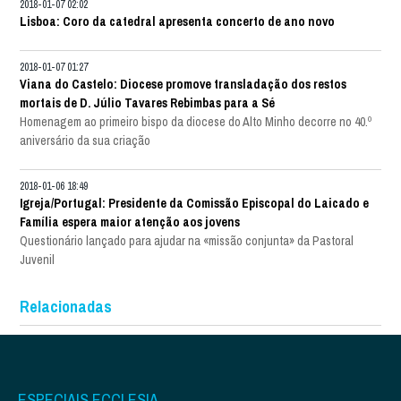
2018-01-07 02:02
Lisboa: Coro da catedral apresenta concerto de ano novo
2018-01-07 01:27
Viana do Castelo: Diocese promove transladação dos restos
mortais de D. Júlio Tavares Rebimbas para a Sé
Homenagem ao primeiro bispo da diocese do Alto Minho decorre no 40.º
aniversário da sua criação
2018-01-06 18:49
Igreja/Portugal: Presidente da Comissão Episcopal do Laicado e
Família espera maior atenção aos jovens
Questionário lançado para ajudar na «missão conjunta» da Pastoral
Juvenil
Relacionadas
ESPECIAIS ECCLESIA