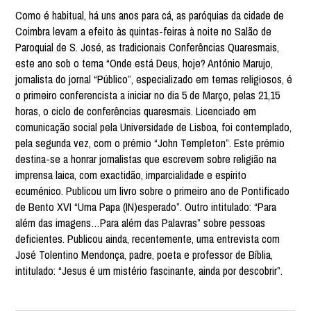
Como é habitual, há uns anos para cá, as paróquias da cidade de
Coimbra levam a efeito às quintas-feiras à noite no Salão de
Paroquial de S. José, as tradicionais Conferências Quaresmais,
este ano sob o tema “Onde está Deus, hoje? António Marujo,
jornalista do jornal “Público”, especializado em temas religiosos, é
o primeiro conferencista a iniciar no dia 5 de Março, pelas 21,15
horas, o ciclo de conferências quaresmais. Licenciado em
comunicação social pela Universidade de Lisboa, foi contemplado,
pela segunda vez, com o prémio “John Templeton”. Este prémio
destina-se a honrar jornalistas que escrevem sobre religião na
imprensa laica, com exactidão, imparcialidade e espírito
ecuménico. Publicou um livro sobre o primeiro ano de Pontificado
de Bento XVI “Uma Papa (IN)esperado”. Outro intitulado: “Para
além das imagens…Para além das Palavras” sobre pessoas
deficientes. Publicou ainda, recentemente, uma entrevista com
José Tolentino Mendonça, padre, poeta e professor de Bíblia,
intitulado: “Jesus é um mistério fascinante, ainda por descobrir”.