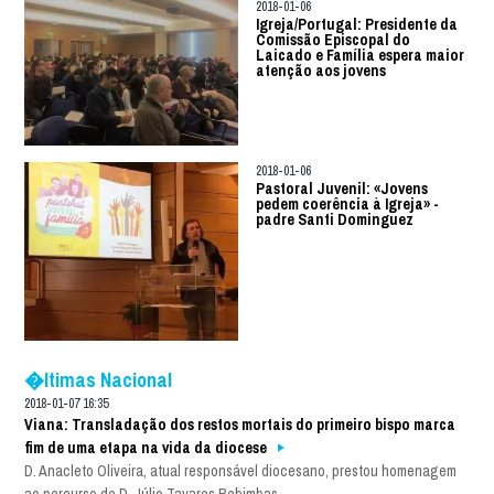
2018-01-06
Igreja/Portugal: Presidente da
Comissão Episcopal do
Laicado e Família espera maior
atenção aos jovens
2018-01-06
Pastoral Juvenil: «Jovens
pedem coerência à Igreja» -
padre Santi Dominguez
�ltimas Nacional
2018-01-07 16:35
Viana: Transladação dos restos mortais do primeiro bispo marca
fim de uma etapa na vida da diocese
D. Anacleto Oliveira, atual responsável diocesano, prestou homenagem
ao percurso de D. Júlio Tavares Rebimbas