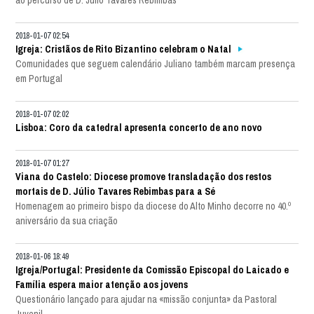
2018-01-07 02:54
Igreja: Cristãos de Rito Bizantino celebram o Natal
Comunidades que seguem calendário Juliano também marcam presença
em Portugal
2018-01-07 02:02
Lisboa: Coro da catedral apresenta concerto de ano novo
2018-01-07 01:27
Viana do Castelo: Diocese promove transladação dos restos
mortais de D. Júlio Tavares Rebimbas para a Sé
Homenagem ao primeiro bispo da diocese do Alto Minho decorre no 40.º
aniversário da sua criação
2018-01-06 18:49
Igreja/Portugal: Presidente da Comissão Episcopal do Laicado e
Família espera maior atenção aos jovens
Questionário lançado para ajudar na «missão conjunta» da Pastoral
Juvenil