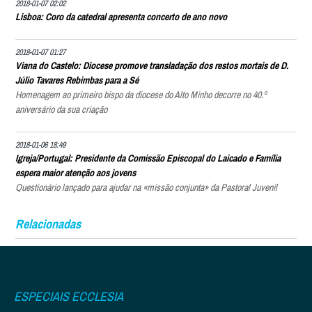
2018-01-07 02:02
Lisboa: Coro da catedral apresenta concerto de ano novo
2018-01-07 01:27
Viana do Castelo: Diocese promove transladação dos restos mortais de D.
Júlio Tavares Rebimbas para a Sé
Homenagem ao primeiro bispo da diocese do Alto Minho decorre no 40.º
aniversário da sua criação
2018-01-06 18:49
Igreja/Portugal: Presidente da Comissão Episcopal do Laicado e Família
espera maior atenção aos jovens
Questionário lançado para ajudar na «missão conjunta» da Pastoral Juvenil
Relacionadas
ESPECIAIS ECCLESIA