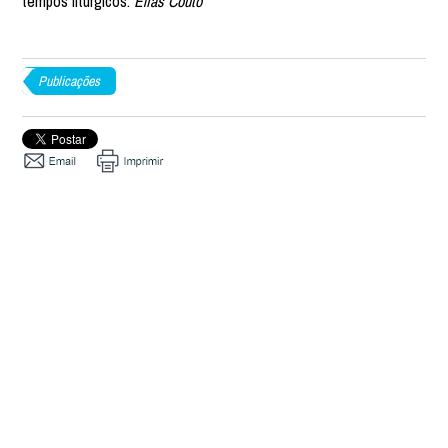
tempos litúrgicos.
Elias Couto
Publicações