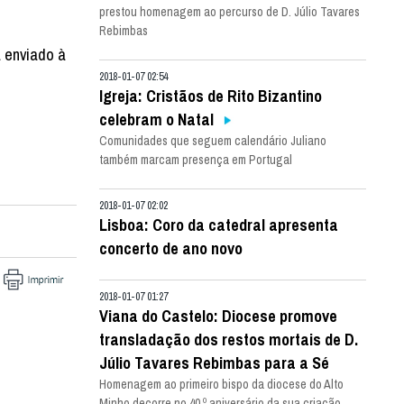
prestou homenagem ao percurso de D. Júlio Tavares
Rebimbas
 enviado à
2018-01-07 02:54
Igreja: Cristãos de Rito Bizantino
celebram o Natal
Comunidades que seguem calendário Juliano
também marcam presença em Portugal
2018-01-07 02:02
Lisboa: Coro da catedral apresenta
concerto de ano novo
2018-01-07 01:27
Viana do Castelo: Diocese promove
transladação dos restos mortais de D.
Júlio Tavares Rebimbas para a Sé
Homenagem ao primeiro bispo da diocese do Alto
Minho decorre no 40.º aniversário da sua criação