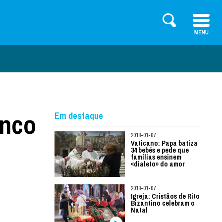
inco
Em destaque
2018-01-07
Vaticano: Papa batiza
34 bebés e pede que
famílias ensinem
«dialeto» do amor
2018-01-07
Igreja: Cristãos de Rito
Bizantino celebram o
Natal