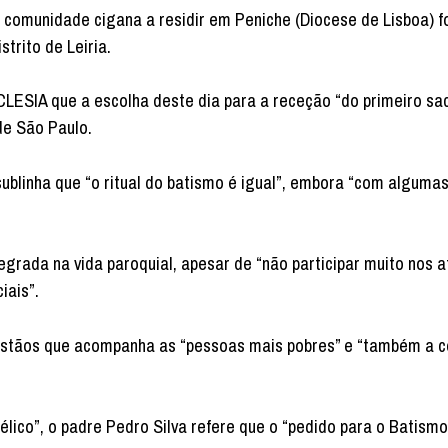
 da comunidade cigana a residir em Peniche (Diocese de Lisboa) 
trito de Leiria.
CCLESIA que a escolha deste dia para a receção “do primeiro s
 de São Paulo.
ublinha que “o ritual do batismo é igual”, embora “com alguma
grada na vida paroquial, apesar de “não participar muito nos a
iais”.
ristãos que acompanha as “pessoas mais pobres” e “também a 
ico”, o padre Pedro Silva refere que o “pedido para o Batismo 