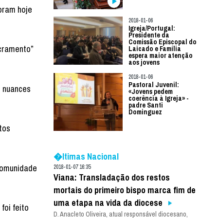
foram hoje
2018-01-06
Igreja/Portugal:
Presidente da
Comissão Episcopal do
acramento”
Laicado e Família
espera maior atenção
aos jovens
2018-01-06
Pastoral Juvenil:
s nuances
«Jovens pedem
coerência à Igreja» -
padre Santi
Dominguez
tos
�ltimas Nacional
comunidade
2018-01-07 16:35
Viana: Transladação dos restos
mortais do primeiro bispo marca fim de
uma etapa na vida da diocese
foi feito
D. Anacleto Oliveira, atual responsável diocesano,