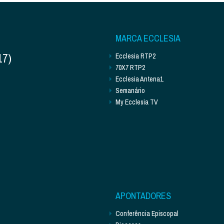
MARCA ECCLESIA
17)
Ecclesia RTP2
70X7 RTP2
Ecclesia Antena1
Semanário
My Ecclesia TV
APONTADORES
Conferência Episcopal