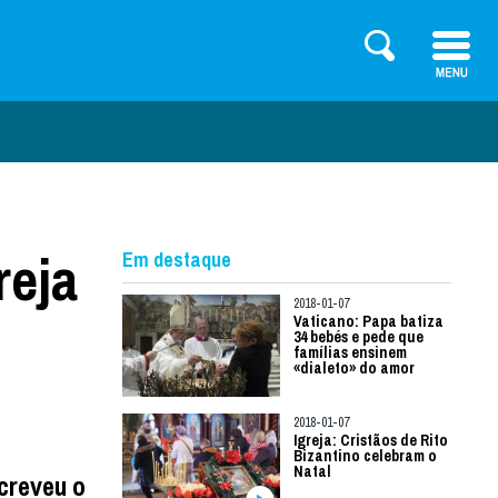
reja
Em destaque
2018-01-07
Vaticano: Papa batiza
34 bebés e pede que
famílias ensinem
«dialeto» do amor
2018-01-07
Igreja: Cristãos de Rito
Bizantino celebram o
Natal
creveu o