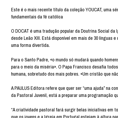
Este é o mais recente título da coleção YOUCAT, uma séri
fundamentais da fé católica
O DOCAT é uma tradução popular da Doutrina Social da I
desde Leão XIII. Está disponível em mais de 30 línguas 
uma forma divertida.
Para o Santo Padre, «o mundo só mudará quando homens 
para o meio da miséria». O Papa Francisco desafia todos o
humana, sobretudo dos mais pobres. «Um cristão que não 
A PAULUS Editora refere que quer ser “uma ajuda” na co
da Pastoral Juvenil, está a preparar uma programação q
“A criatividade pastoral fará surgir belas iniciativas 
que os jovens e a Igreja em Portugal estejam à altura pa