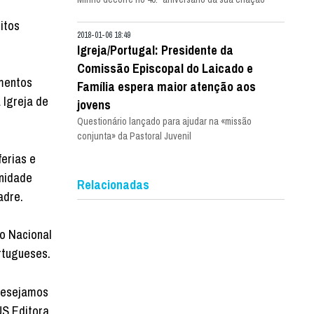
itos
2018-01-06 18:49
Igreja/Portugal: Presidente da
Comissão Episcopal do Laicado e
umentos
Família espera maior atenção aos
 Igreja de
jovens
Questionário lançado para ajudar na «missão
conjunta» da Pastoral Juvenil
erias e
gnidade
Relacionadas
adre.
o Nacional
rtugueses.
 desejamos
US Editora.