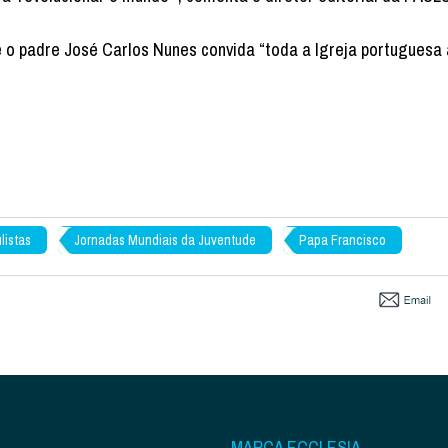
e o padre José Carlos Nunes convida “toda a Igreja portuguesa 
listas
Jornadas Mundiais da Juventude
Papa Francisco
MARCA ECCLESIA