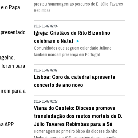
prestou homenagem ao percurso de D. Júlio Tavares
 e o Papa
Rebimbas
2018-01-07 02:54
 apresentado
Igreja: Cristãos de Rito Bizantino
celebram o Natal
Comunidades que seguem calendário Juliano
também marcam presença em Portugal
ngelho,
 forem para
2018-01-07 02:02
Lisboa: Coro da catedral apresenta
concerto de ano novo
 irem para a
2018-01-07 01:27
Viana do Castelo: Diocese promove
transladação dos restos mortais de D.
Júlio Tavares Rebimbas para a Sé
uma APP
Homenagem ao primeiro bispo da diocese do Alto
Minho decorre no 40.º aniversário da sua criação