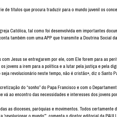
e de títulos que procura traduzir para o mundo juvenil os conce
greja Católica, tal como foi desenvolvida em importantes doc
e conta também com uma APP que transmite a Doutrina Social da
com Jesus se entregarem por ele, com Ele forem para as perif
s jovens a irem para a política e a lutar pela justiça e pela di
seja revolucionário neste tempo, não é cristão», diz o Santo P
ncretização do “sonho” do Papa Francisco e com o Departament
ue vá ao encontro das necessidades e interesses dos jovens po
em todas as dioceses, paróquias e movimentos. Todos certamente
ra ‘revolucionar o mundo’”, comenta o diretor editorial da PAUL