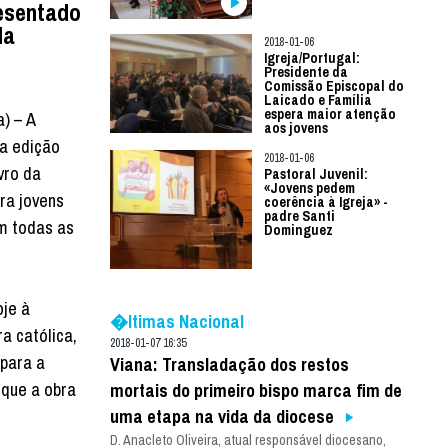
resentado
da
2018-01-06
Igreja/Portugal:
Presidente da
Comissão Episcopal do
Laicado e Família
espera maior atenção
a) – A
aos jovens
 a edição
2018-01-06
vro da
Pastoral Juvenil:
«Jovens pedem
ara jovens
coerência à Igreja» -
padre Santi
em todas as
Dominguez
je à
�ltimas Nacional
a católica,
2018-01-07 16:35
 para a
Viana: Transladação dos restos
 que a obra
mortais do primeiro bispo marca fim de
uma etapa na vida da diocese
D. Anacleto Oliveira, atual responsável diocesano,