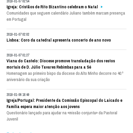
2018-01-07 02:54
Igreja: Cristãos de Rito Bizantino celebram o Natal
Comunidades que seguem calendário Juliano também marcam presença
em Portugal
2018-01-07 02:02
Lisboa: Coro da catedral apresenta concerto de ano novo
2018-01-07 01:27
Viana do Castelo: Diocese promove transladação dos restos
mortais de D. Júlio Tavares Rebimbas para a Sé
Homenagem ao primeiro bispo da diocese do Alto Minho decorre no 40.º
aniversário da sua criação
2018-01-06 18:49
Igreja/Portugal: Presidente da Comissão Episcopal do Laicado e
Família espera maior atenção aos jovens
Questionário lançado para ajudar na «missão conjunta» da Pastoral
Juvenil