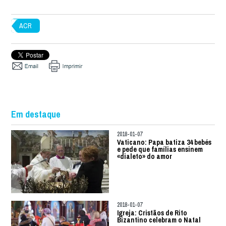
ACR
Em destaque
2018-01-07
Vaticano: Papa batiza 34 bebés
e pede que famílias ensinem
«dialeto» do amor
2018-01-07
Igreja: Cristãos de Rito
Bizantino celebram o Natal