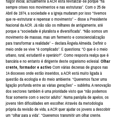
fulgor inicial, actualmente a ACR está revitalizar-se porque “há
sempre crises nos movimentos e nas estruturas”. Com o 25 de
Abril de 1974, a sociedade e a Igreja mudaram por isso “tivemos
que re-estruturar e repensar o movimento” – disse a Presidente
Nacional da ACR. Já não são os milhares de antigamente, até
porque a “sociedade é pluralista e diversificada”. “Não somos um
movimento de massas, mas um fermento e consciencialização
para transformar a realidade” – declara Ângela Almeida. Definir o
meio onde se vive “é complicado”. E questiona: “O que é o meio
urbano, rural, estudantil e operário?”. Como resposta realça que é
bancária e no entanto é dirigente deste organismo eclesial.
Olhar
crente, formador e activo
Com várias dezenas de grupos nas
14 dioceses onde estão inseridos, a ACR está muito ligada à
questão da ecologia e do meio ambiente. “Queremos fazer uma
ligação profunda entre as várias gerações” – sublinha. A renovação
dos sectores também é uma prioridade visto que “não podemos
ficar somente com o sector adulto”. Numa panóplia de apelos, os
jovens têm dificuldades em escolher. Através da metodologia
própria da revisão de vida, a ACR quer ajudar os jovens a descobrir
um “olhar para a vida”. “Queremos transmitir um olhar crente,