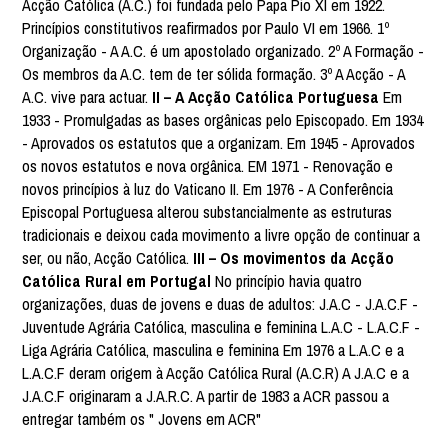
Acção Católica (A.C.) foi fundada pelo Papa Pio XI em 1922.
Princípios constitutivos reafirmados por Paulo VI em 1966. 1º
Organização - A A.C. é um apostolado organizado. 2º A Formação -
Os membros da A.C. tem de ter sólida formação. 3º A Acção - A
A.C. vive para actuar.
II – A Acção Católica Portuguesa
Em
1933 - Promulgadas as bases orgânicas pelo Episcopado. Em 1934
- Aprovados os estatutos que a organizam. Em 1945 - Aprovados
os novos estatutos e nova orgânica. EM 1971 - Renovação e
novos princípios à luz do Vaticano II. Em 1976 - A Conferência
Episcopal Portuguesa alterou substancialmente as estruturas
tradicionais e deixou cada movimento a livre opção de continuar a
ser, ou não, Acção Católica.
III – Os movimentos da Acção
Católica Rural em Portugal
No princípio havia quatro
organizações, duas de jovens e duas de adultos: J.A.C - J.A.C.F -
Juventude Agrária Católica, masculina e feminina L.A.C - L.A.C.F -
Liga Agrária Católica, masculina e feminina Em 1976 a L.A.C e a
L.A.C.F deram origem à Acção Católica Rural (A.C.R) A J.A.C e a
J.A.C.F originaram a J.A.R.C. A partir de 1983 a ACR passou a
entregar também os " Jovens em ACR"