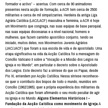
formador e activo” – acentua. Com cerca de 90 animadores
presentes nesta acção de formação, a ACR tem cerca de 2500
militantes e cerca de mil simpatizantes. Herdeira da antiga Liga
Agrária Católica (LAC/LACF) masculina e feminina, a ACR é hoje
um Movimento que congrega, nas suas equipas de base paroquial,
nas suas equipas diocesanas e a nível nacional, homens e
mulheres, que fazem caminho apostólico conjunto, tendo se
iniciado, muitos deles, nos Movimentos Juvenis Agrários
(JAC/JACF) que foram a sua escola de vida e de apostolado. Uma
etapa significativa na vida da Acção Católica foi a mensagem do
Concílio Vaticano II sobre a "Vocação e a Missão dos Leigos na
Igreja e no Mundo", em particular o decreto sobre o Apostolado
dos Leigos. Este decreto faz a síntese do que os Papas, desde
Pio XI, entendem por Acção Católica. Nessa síntese reconhece-
se quer o contributo dos bispos de todo o mundo, reunidos em
Concílio (1962/1965), quer a própria experiência dos militantes da
Acção Católica que foram afirmando o seu modo peculiar de agir
na Igreja e no Mundo.
Alguns Elementos Históricos I –
Fundação da Acção Católica como movimento de Igreja
A