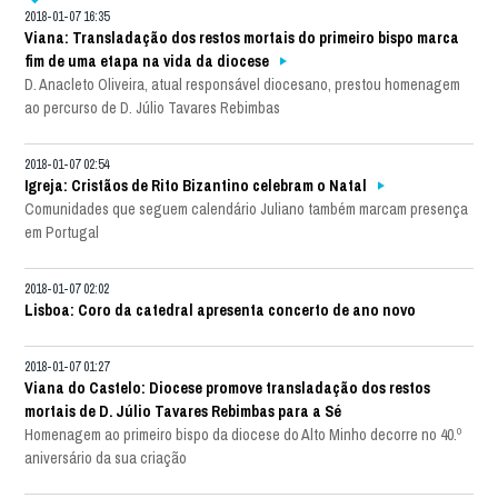
2018-01-07 16:35
Viana: Transladação dos restos mortais do primeiro bispo marca
fim de uma etapa na vida da diocese
D. Anacleto Oliveira, atual responsável diocesano, prestou homenagem
ao percurso de D. Júlio Tavares Rebimbas
2018-01-07 02:54
Igreja: Cristãos de Rito Bizantino celebram o Natal
Comunidades que seguem calendário Juliano também marcam presença
em Portugal
2018-01-07 02:02
Lisboa: Coro da catedral apresenta concerto de ano novo
2018-01-07 01:27
Viana do Castelo: Diocese promove transladação dos restos
mortais de D. Júlio Tavares Rebimbas para a Sé
Homenagem ao primeiro bispo da diocese do Alto Minho decorre no 40.º
aniversário da sua criação