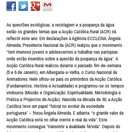
As questões ecológicas, a reciclagem e a poupança da água
serão os grandes temas que a Acção Católica Rural (ACR) irá
reflectir este ano. Em declarações à Agência ECCLESIA, Ângela
Almeida, Presidente Nacional da (ACR) realçou que o movimento
“tem imensos jovens e adolescentes a trabalhar nas paróquias
onde estão inseridos sobre a questão da poupança da água”. A
Acção Católica Rural realizou durante o passado fim-de-semana
(5 e 6 de Janeiro), em Albergaria-a-Velha, o Curso Nacional de
Animadores. Nele olhou-se para os primórdios da Acção Católica
(Fundamentos, História e Actualidade) e programou-se os tempos
vindouros (Missão e Organização; Espiritualidade, Metodologia e
Prática e Projectos de Acção). Nascida na década de 30, a Acção
Católica teve um papel “fulcral no evoluir da sociedade
portuguesa” – frisou Ângela Almeida. E adianta: “o grande valor da
Acção Católica está no olhar crente e real da vida”. Este
movimento consegue “transmitir a dualidade fé/vida”. Depois do