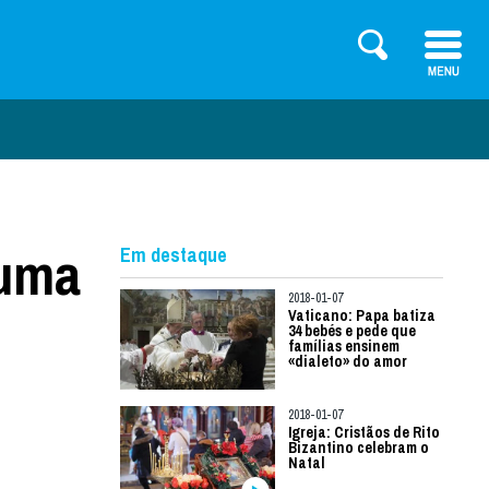
 uma
Em destaque
2018-01-07
Vaticano: Papa batiza
34 bebés e pede que
famílias ensinem
«dialeto» do amor
2018-01-07
Igreja: Cristãos de Rito
Bizantino celebram o
Natal