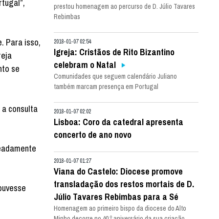
rtugal”,
prestou homenagem ao percurso de D. Júlio Tavares
Rebimbas
. Para isso,
2018-01-07 02:54
Igreja: Cristãos de Rito Bizantino
reja
celebram o Natal
nto se
Comunidades que seguem calendário Juliano
também marcam presença em Portugal
 a consulta
2018-01-07 02:02
Lisboa: Coro da catedral apresenta
concerto de ano novo
omeadamente
2018-01-07 01:27
Viana do Castelo: Diocese promove
transladação dos restos mortais de D.
houvesse
Júlio Tavares Rebimbas para a Sé
Homenagem ao primeiro bispo da diocese do Alto
Minho decorre no 40.º aniversário da sua criação