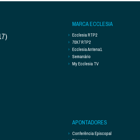
MARCA ECCLESIA
17)
Ecclesia RTP2
70X7 RTP2
Ecclesia Antena1
Semanário
My Ecclesia TV
APONTADORES
Conferência Episcopal