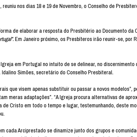
, reuniu nos dias 18 e 19 de Novembro, o Conselho de Presbíter
forma de elaborar a resposta do Presbitério ao Documento da 
tugal”.
Em Janeiro próximo, os Presbíteros irão reunir-se, por 
greja em Portugal no intuito de se delinear, no discernimento d
Idalino Simões, secretário do Conselho Presbiteral.
orais que visem apenas substituir ou passar a novos modelos”, p
am meras adaptações”. “A Igreja procura alternativas de apro
a de Cristo em todo o tempo e lugar, testemunhando, deste mo
ou.
 em cada Arciprestado se dinamize junto dos grupos e comunida