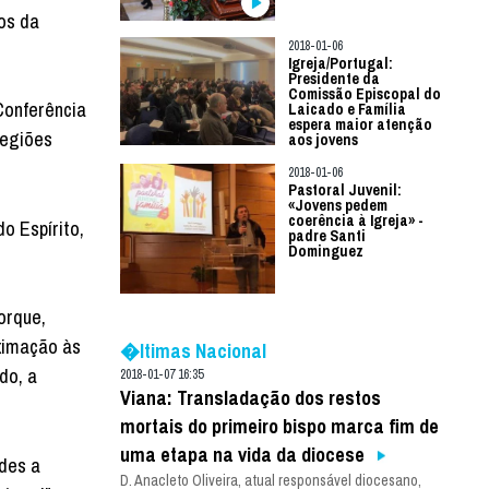
os da
2018-01-06
Igreja/Portugal:
Presidente da
Comissão Episcopal do
Conferência
Laicado e Família
espera maior atenção
Regiões
aos jovens
2018-01-06
Pastoral Juvenil:
«Jovens pedem
coerência à Igreja» -
o Espírito,
padre Santi
Dominguez
orque,
ximação às
�ltimas Nacional
do, a
2018-01-07 16:35
Viana: Transladação dos restos
mortais do primeiro bispo marca fim de
uma etapa na vida da diocese
des a
D. Anacleto Oliveira, atual responsável diocesano,