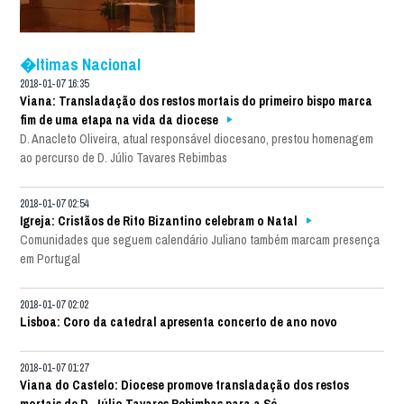
�ltimas Nacional
2018-01-07 16:35
Viana: Transladação dos restos mortais do primeiro bispo marca
fim de uma etapa na vida da diocese
D. Anacleto Oliveira, atual responsável diocesano, prestou homenagem
ao percurso de D. Júlio Tavares Rebimbas
2018-01-07 02:54
Igreja: Cristãos de Rito Bizantino celebram o Natal
Comunidades que seguem calendário Juliano também marcam presença
em Portugal
2018-01-07 02:02
Lisboa: Coro da catedral apresenta concerto de ano novo
2018-01-07 01:27
Viana do Castelo: Diocese promove transladação dos restos
mortais de D. Júlio Tavares Rebimbas para a Sé