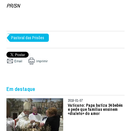
PR/SN
Pastoral das Prisões
Em destaque
2018-01-07
Vaticano: Papa batiza 34 bebés
e pede que famílias ensinem
«dialeto» do amor