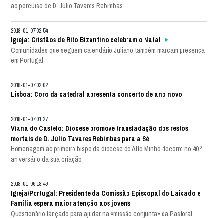
ao percurso de D. Júlio Tavares Rebimbas
2018-01-07 02:54
Igreja: Cristãos de Rito Bizantino celebram o Natal
Comunidades que seguem calendário Juliano também marcam presença
em Portugal
2018-01-07 02:02
Lisboa: Coro da catedral apresenta concerto de ano novo
2018-01-07 01:27
Viana do Castelo: Diocese promove transladação dos restos
mortais de D. Júlio Tavares Rebimbas para a Sé
Homenagem ao primeiro bispo da diocese do Alto Minho decorre no 40.º
aniversário da sua criação
2018-01-06 18:49
Igreja/Portugal: Presidente da Comissão Episcopal do Laicado e
Família espera maior atenção aos jovens
Questionário lançado para ajudar na «missão conjunta» da Pastoral