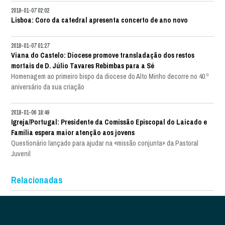
2018-01-07 02:02
Lisboa: Coro da catedral apresenta concerto de ano novo
2018-01-07 01:27
Viana do Castelo: Diocese promove transladação dos restos
mortais de D. Júlio Tavares Rebimbas para a Sé
Homenagem ao primeiro bispo da diocese do Alto Minho decorre no 40.º
aniversário da sua criação
2018-01-06 18:49
Igreja/Portugal: Presidente da Comissão Episcopal do Laicado e
Família espera maior atenção aos jovens
Questionário lançado para ajudar na «missão conjunta» da Pastoral
Juvenil
Relacionadas