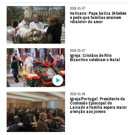
2018-01-07
Vaticano: Papa batiza 34 bebés
e pede que famílias ensinem
«dialeto» do amor
2018-01-07
Igreja: Cristãos de Rito
Bizantino celebram o Natal
2018-01-06
Igreja/Portugal: Presidente da
Comissão Episcopal do
Laicado e Família espera maior
atenção aos jovens