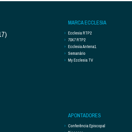
MARCA ECCLESIA
17)
Ecclesia RTP2
70X7 RTP2
Ecclesia Antena1
Semanário
My Ecclesia TV
APONTADORES
Conferência Episcopal