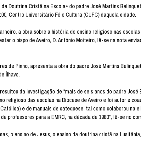
no da Doutrina Cristã na Escola» do padre José Martins Belinque
1:00, Centro Universitário Fé e Cultura (CUFC) daquela cidade.
neiro, a obra sobre a história do ensino religioso nas escola
tar o bispo de Aveiro, D. António Moiteiro, lê-se na nota envia
es de Pinho, apresenta a obra do padre José Martins Belinque
e Ílhavo.
» resultou da investigação de “mais de seis anos do padre José 
o religioso das escolas na Diocese de Aveiro e foi autor e co
 Católica) e de manuais de catequese, tal como colaborou na e
o de professores para a EMRC, na década de 1980”, lê-se no co
mas, o ensino de Jesus, o ensino da doutrina cristã na Lusitânia