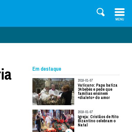
ia
Em destaque
2018-01-07
Vaticano: Papa batiza
34 bebés e pede que
famílias ensinem
«dialeto» do amor
2018-01-07
Igreja: Cristãos de Rito
Bizantino celebram o
Natal