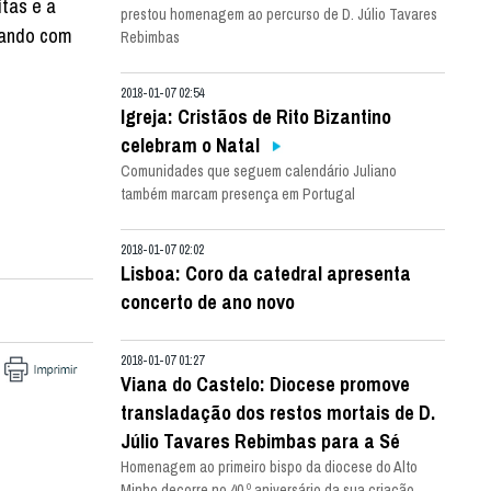
ítas e a
prestou homenagem ao percurso de D. Júlio Tavares
nando com
Rebimbas
2018-01-07 02:54
Igreja: Cristãos de Rito Bizantino
celebram o Natal
Comunidades que seguem calendário Juliano
também marcam presença em Portugal
2018-01-07 02:02
Lisboa: Coro da catedral apresenta
concerto de ano novo
2018-01-07 01:27
Viana do Castelo: Diocese promove
transladação dos restos mortais de D.
Júlio Tavares Rebimbas para a Sé
Homenagem ao primeiro bispo da diocese do Alto
Minho decorre no 40.º aniversário da sua criação