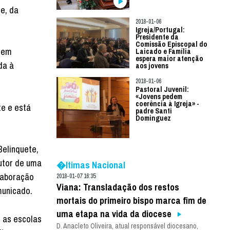
te, da
2018-01-06
Igreja/Portugal:
Presidente da
Comissão Episcopal do
s em
Laicado e Família
espera maior atenção
da à
aos jovens
2018-01-06
Pastoral Juvenil:
«Jovens pedem
coerência à Igreja» -
te e está
padre Santi
Dominguez
Belinquete,
autor de uma
�ltimas Nacional
laboração
2018-01-07 16:35
Viana: Transladação dos restos
municado.
mortais do primeiro bispo marca fim de
uma etapa na vida da diocese
, as escolas
D. Anacleto Oliveira, atual responsável diocesano,