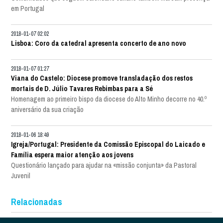
em Portugal
2018-01-07 02:02
Lisboa: Coro da catedral apresenta concerto de ano novo
2018-01-07 01:27
Viana do Castelo: Diocese promove transladação dos restos
mortais de D. Júlio Tavares Rebimbas para a Sé
Homenagem ao primeiro bispo da diocese do Alto Minho decorre no 40.º
aniversário da sua criação
2018-01-06 18:49
Igreja/Portugal: Presidente da Comissão Episcopal do Laicado e
Família espera maior atenção aos jovens
Questionário lançado para ajudar na «missão conjunta» da Pastoral
Juvenil
Relacionadas