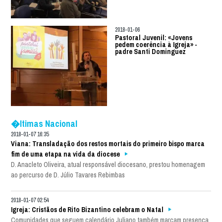
2018-01-06
Pastoral Juvenil: «Jovens
pedem coerência à Igreja» -
padre Santi Dominguez
�ltimas Nacional
2018-01-07 16:35
Viana: Transladação dos restos mortais do primeiro bispo marca
fim de uma etapa na vida da diocese
D. Anacleto Oliveira, atual responsável diocesano, prestou homenagem
ao percurso de D. Júlio Tavares Rebimbas
2018-01-07 02:54
Igreja: Cristãos de Rito Bizantino celebram o Natal
Comunidades que seguem calendário Juliano também marcam presença