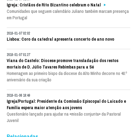
Igreja: Cristãos de Rito Bizantino celebram o Natal
Comunidades que seguem calendário Juliano também marcam presença
em Portugal
2018-01-07 02:02
Lisboa: Coro da catedral apresenta concerto de ano novo
2018-01-07 01:27
Viana do Castelo: Diocese promove transladação dos restos
mortais de D. Júlio Tavares Rebimbas para a Sé
Homenagem ao primeiro bispo da diocese do Alto Minho decorre no 40.º
aniversário da sua criação
2018-01-06 18:49
Igreja/Portugal: Presidente da Comissão Episcopal do Laicado e
Família espera maior atenção aos jovens
Questionário lançado para ajudar na «missão conjunta» da Pastoral
Juvenil
Relacionadas