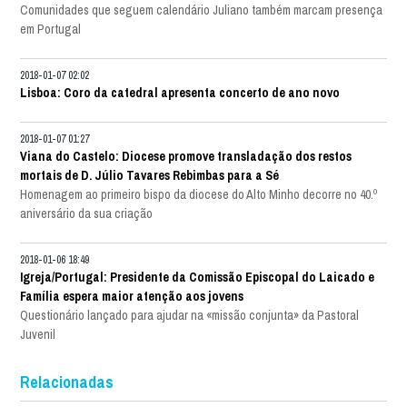
Comunidades que seguem calendário Juliano também marcam presença
em Portugal
2018-01-07 02:02
Lisboa: Coro da catedral apresenta concerto de ano novo
2018-01-07 01:27
Viana do Castelo: Diocese promove transladação dos restos
mortais de D. Júlio Tavares Rebimbas para a Sé
Homenagem ao primeiro bispo da diocese do Alto Minho decorre no 40.º
aniversário da sua criação
2018-01-06 18:49
Igreja/Portugal: Presidente da Comissão Episcopal do Laicado e
Família espera maior atenção aos jovens
Questionário lançado para ajudar na «missão conjunta» da Pastoral
Juvenil
Relacionadas