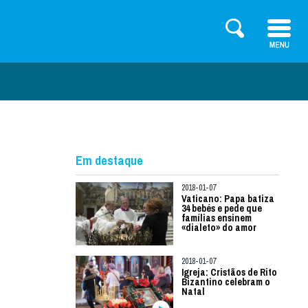
Em destaque
2018-01-07
Vaticano: Papa batiza
34 bebés e pede que
famílias ensinem
«dialeto» do amor
2018-01-07
Igreja: Cristãos de Rito
Bizantino celebram o
Natal