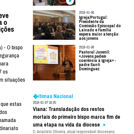
2018-01-06
eve
Igreja/Portugal:
a o
Presidente da
Comissão Episcopal do
ições
Laicado e Família
espera maior atenção
aos jovens
a) - O bispo
2018-01-06
Pastoral Juvenil:
Segurança
«Jovens pedem
coerência à Igreja» -
para
padre Santi
Dominguez
7 os
em situações
�ltimas Nacional
2018-01-07 16:35
 que estas
Viana: Transladação dos restos
 dos
mortais do primeiro bispo marca fim de
 chamada
uma etapa na vida da diocese
dinariato
D. Anacleto Oliveira, atual responsável diocesano,