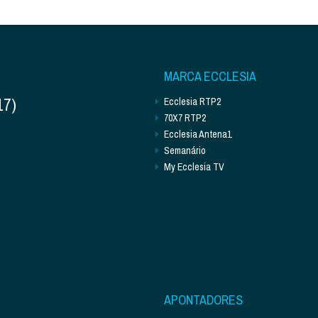
MARCA ECCLESIA
17)
Ecclesia RTP2
70X7 RTP2
Ecclesia Antena1
Semanário
My Ecclesia TV
APONTADORES