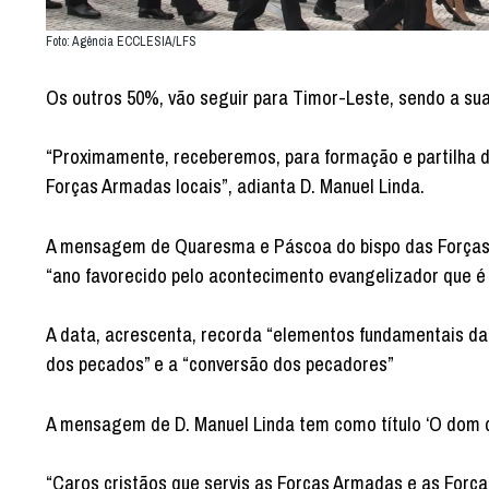
Foto: Agência ECCLESIA/LFS
Os outros 50%, vão seguir para Timor-Leste, sendo a sua 
“Proximamente, receberemos, para formação e partilha de 
Forças Armadas locais”, adianta D. Manuel Linda.
A mensagem de Quaresma e Páscoa do bispo das Forças 
“ano favorecido pelo acontecimento evangelizador que é 
A data, acrescenta, recorda “elementos fundamentais da e
dos pecados” e a “conversão dos pecadores”
A mensagem de D. Manuel Linda tem como título ‘O dom d
“Caros cristãos que servis as Forças Armadas e as Forç