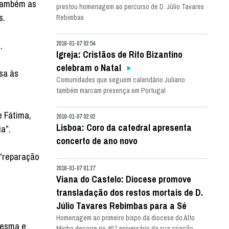
 também as
prestou homenagem ao percurso de D. Júlio Tavares
s.
Rebimbas
.
2018-01-07 02:54
Igreja: Cristãos de Rito Bizantino
celebram o Natal
sa às
Comunidades que seguem calendário Juliano
também marcam presença em Portugal
 Fátima,
2018-01-07 02:02
Lisboa: Coro da catedral apresenta
a”.
concerto de ano novo
 “reparação
2018-01-07 01:27
Viana do Castelo: Diocese promove
transladação dos restos mortais de D.
Júlio Tavares Rebimbas para a Sé
Homenagem ao primeiro bispo da diocese do Alto
resma e
Minho decorre no 40.º aniversário da sua criação