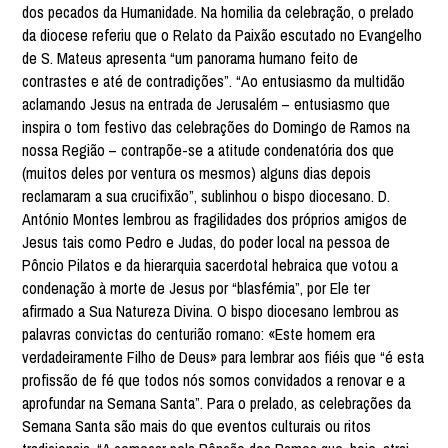
dos pecados da Humanidade. Na homilia da celebração, o prelado
da diocese referiu que o Relato da Paixão escutado no Evangelho
de S. Mateus apresenta “um panorama humano feito de
contrastes e até de contradições”. “Ao entusiasmo da multidão
aclamando Jesus na entrada de Jerusalém – entusiasmo que
inspira o tom festivo das celebrações do Domingo de Ramos na
nossa Região – contrapõe-se a atitude condenatória dos que
(muitos deles por ventura os mesmos) alguns dias depois
reclamaram a sua crucifixão”, sublinhou o bispo diocesano. D.
António Montes lembrou as fragilidades dos próprios amigos de
Jesus tais como Pedro e Judas, do poder local na pessoa de
Pôncio Pilatos e da hierarquia sacerdotal hebraica que votou a
condenação à morte de Jesus por “blasfémia”, por Ele ter
afirmado a Sua Natureza Divina. O bispo diocesano lembrou as
palavras convictas do centurião romano: «Este homem era
verdadeiramente Filho de Deus» para lembrar aos fiéis que “é esta
profissão de fé que todos nós somos convidados a renovar e a
aprofundar na Semana Santa”. Para o prelado, as celebrações da
Semana Santa são mais do que eventos culturais ou ritos