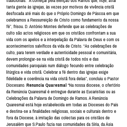
tradicionais. “A começar pela Bênção dos Ramos que, hoje, atrai
tanta gente às igrejas, às vezes por motivos de vivência cristã
desfocada até mais do que o Próprio Domingo de Páscoa em que
celebramos a Ressurreição de Cristo como fundamento da nossa
fé”, frisou. D. António Montes defende que as celebrações de
culto são actos religiosos em que os cristãos confrontam a sua
vida com os apelos e a interpelação da Palavra de Deus e com os
acontecimentos salvíficos da vida de Cristo. “As celebrações de
culto, para terem verdade e autenticidade pessoal e comunitária,
devem prolongar-se na vida cristã de todos nós e das
comunidades paroquiais num diálogo fecundo entre celebração
litúrgica e vida cristã. Celebrar a fé dentro das igrejas exige
fidelidade e coerência na vida cristã fora delas”, concluiu o Pastor
Diocesano.
Renuncia Quaresmal
“Na nossa diocese, o ofertório
da Renúncia Quaresmal é entregue durante as Eucaristias ou as
Celebrações da Palavra de Domingo de Ramos. A Renúncia
Quaresmal está hoje estabelecida em todas as Dioceses do País
e destina-se a finalidades religiosas, sociais e culturais dentro e
fora da Diocese, à imitação das colectas para os cristãos de
Jerusalém que S.Paulo fazia nas comunidades da Síria, da Ásia