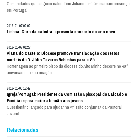
Comunidades que seguem calendário Juliano também marcam presença
em Portugal
2018-01-07 02:02
Lisboa: Coro da catedral apresenta concerto de ano novo
2018-01-07 01:27
Viana do Castelo: Diocese promove transladação dos restos
mortais de D. Júlio Tavares Rebimbas para a Sé
Homenagem ao primeiro bispo da diocese do Alto Minho decorre no 40.º
aniversário da sua criação
2018-01-06 18:49
Igreja/Portugal: Presidente da Comissão Episcopal do Laicado e
Família espera maior atenção aos jovens
Questionário lançado para ajudar na «missão conjunta» da Pastoral
Juvenil
Relacionadas