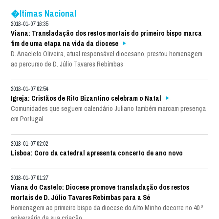
�ltimas Nacional
2018-01-07 16:35
Viana: Transladação dos restos mortais do primeiro bispo marca
fim de uma etapa na vida da diocese
D. Anacleto Oliveira, atual responsável diocesano, prestou homenagem
ao percurso de D. Júlio Tavares Rebimbas
2018-01-07 02:54
Igreja: Cristãos de Rito Bizantino celebram o Natal
Comunidades que seguem calendário Juliano também marcam presença
em Portugal
2018-01-07 02:02
Lisboa: Coro da catedral apresenta concerto de ano novo
2018-01-07 01:27
Viana do Castelo: Diocese promove transladação dos restos
mortais de D. Júlio Tavares Rebimbas para a Sé
Homenagem ao primeiro bispo da diocese do Alto Minho decorre no 40.º
aniversário da sua criação