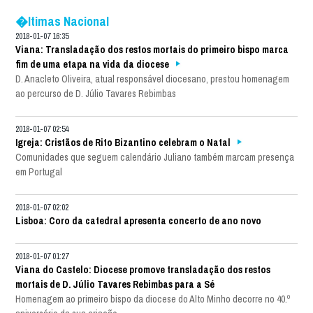
�ltimas Nacional
2018-01-07 16:35
Viana: Transladação dos restos mortais do primeiro bispo marca
fim de uma etapa na vida da diocese
D. Anacleto Oliveira, atual responsável diocesano, prestou homenagem
ao percurso de D. Júlio Tavares Rebimbas
2018-01-07 02:54
Igreja: Cristãos de Rito Bizantino celebram o Natal
Comunidades que seguem calendário Juliano também marcam presença
em Portugal
2018-01-07 02:02
Lisboa: Coro da catedral apresenta concerto de ano novo
2018-01-07 01:27
Viana do Castelo: Diocese promove transladação dos restos
mortais de D. Júlio Tavares Rebimbas para a Sé
Homenagem ao primeiro bispo da diocese do Alto Minho decorre no 40.º