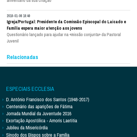
aniversário da sua criação
2018-01-06 18:49
Igreja/Portugal: Presidente da Comissão Episcopal do Laicado e
Família espera maior atenção aos jovens
Questionário lançado para ajudar na «missão conjunta» da Pastoral
Juvenil
Relacionadas
ESPECIAIS ECCLESIA
D. António Francisco dos Santos (1948-2017)
Centenário das aparições de Fátima
Jornada Mundial da Juventude 2016
Exortação Apostólica - Amoris Laetitia
Jubileu da Misericórdia
Sínodo dos Bispos sobre a Família