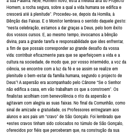
a sua Palavra. NEle, Homem novo, está a medida alta do Projecto
Homem, a rocha segura, sobre a qual a vida humana se edifica e
crescerá até à plenitude”. Procedeu-se, depois da Homilia, à
Bênção das Faixas. E o Monitor lembrava o sentido daquele gesto:
“nesta celebração, estamos a dar graças a Deus, pelo bom êxito
dos vossos cursos. E, ao mesmo tempo, invocamos a bênção
divina, para a grande tarefa e responsabilidade que ides enfrentar,
a fim de que possais corresponder ao grande desafio da vossa
vida: contribuir eficazmente para que se aperfeiçoem a vida e a
cultura na sociedade, de modo que, por vosso intermédio, a voz da
ciência, se encontre com a luz da fé e se assim se realize em
plenitude o bem-estar da família humana, segundo o projecto de
Deus”! A aspersão era acompanhado pelo Cânone “Se o Senhor
não edifica a casa, em vão trabalham os que a constroem”. Os
finalistas acolhiam com benevolência o rito da aspersão e
agitavam com alegria as suas faixas. No final da Comunhão, como
sinal de amizade e gratuidade, os Professores entregaram aos
alunos e aos pais um “cravo” de São Gonçalo. Foi lembrado que
«estes cravos tinham sido colocados no túmulo de São Gonçalo,
oferecidos por fiéis que perceberam que, na construção da sua