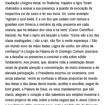
Saudação Litúrgica inicial, os finalistas, trajados a rigor, foram
chamados a acenar a sua presença, a quando da evocação da
respectiva cor de curso e do seu mote. Só, como exemplo:
“Agitam o azul-bebé. É a cor dos que cuidam com ternura e
guardam com firmeza o mistério da vida, presente em cada
criatura, que há debaixo dos céus e na terra” (Curso Científico-
Natural). No final o repto era lançado a todos: “Estes são a luz das
claras madrugadas; / são a raiz, são flor, a verde esperança. / São
um mundo novo de mãos dadas; Lagos de sonho, em olhos de
confiança”! A Liturgia da Palavra do IX Domingo Comum, prestava-
se a desafiar os presentes a construir a vida sobre sólido
fundamento. Aos jovens, que, durante toda a celebração deram
sinais de grande atenção e concentração, de muito interesse e de
elevada participação, o Presidente exortou-os vivamente, com
estas palavras: “entre as confusas e difusas propostas do mundo
das ideias e das ideias deste mundo, acolhei e escolhei, seguir de
bom grado, a Palavra de Deus, os seus mandamentos, que são
claros, alegram o coração e dão sabedoria aos simples! Assentai o
vosso projecto de vida, sobre a rocha segura que é Jesus Cristo e