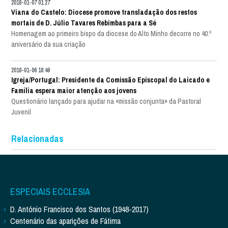
2018-01-07 01:27
Viana do Castelo: Diocese promove transladação dos restos
mortais de D. Júlio Tavares Rebimbas para a Sé
Homenagem ao primeiro bispo da diocese do Alto Minho decorre no 40.º
aniversário da sua criação
2018-01-06 18:49
Igreja/Portugal: Presidente da Comissão Episcopal do Laicado e
Família espera maior atenção aos jovens
Questionário lançado para ajudar na «missão conjunta» da Pastoral
Juvenil
Relacionadas
ESPECIAIS ECCLESIA
D. António Francisco dos Santos (1948-2017)
Centenário das aparições de Fátima