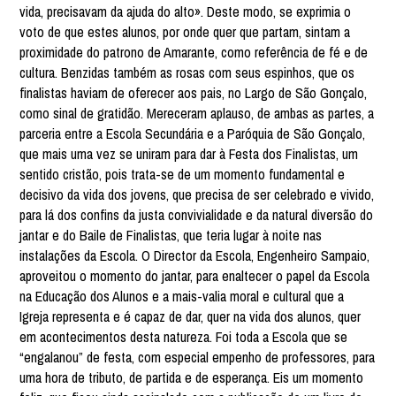
vida, precisavam da ajuda do alto». Deste modo, se exprimia o
voto de que estes alunos, por onde quer que partam, sintam a
proximidade do patrono de Amarante, como referência de fé e de
cultura. Benzidas também as rosas com seus espinhos, que os
finalistas haviam de oferecer aos pais, no Largo de São Gonçalo,
como sinal de gratidão. Mereceram aplauso, de ambas as partes, a
parceria entre a Escola Secundária e a Paróquia de São Gonçalo,
que mais uma vez se uniram para dar à Festa dos Finalistas, um
sentido cristão, pois trata-se de um momento fundamental e
decisivo da vida dos jovens, que precisa de ser celebrado e vivido,
para lá dos confins da justa convivialidade e da natural diversão do
jantar e do Baile de Finalistas, que teria lugar à noite nas
instalações da Escola. O Director da Escola, Engenheiro Sampaio,
aproveitou o momento do jantar, para enaltecer o papel da Escola
na Educação dos Alunos e a mais-valia moral e cultural que a
Igreja representa e é capaz de dar, quer na vida dos alunos, quer
em acontecimentos desta natureza. Foi toda a Escola que se
“engalanou” de festa, com especial empenho de professores, para
uma hora de tributo, de partida e de esperança. Eis um momento