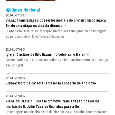
�ltimas Nacional
2018-01-07 16:35
Viana: Transladação dos restos mortais do primeiro bispo marca
fim de uma etapa na vida da diocese
D. Anacleto Oliveira, atual responsável diocesano, prestou homenagem
ao percurso de D. Júlio Tavares Rebimbas
2018-01-07 02:54
Igreja: Cristãos de Rito Bizantino celebram o Natal
Comunidades que seguem calendário Juliano também marcam presença
em Portugal
2018-01-07 02:02
Lisboa: Coro da catedral apresenta concerto de ano novo
2018-01-07 01:27
Viana do Castelo: Diocese promove transladação dos restos
mortais de D. Júlio Tavares Rebimbas para a Sé
Homenagem ao primeiro bispo da diocese do Alto Minho decorre no 40.º