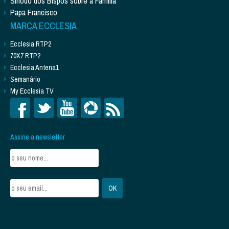
Sínodo dos Bispos sobre a Família
Papa Francisco
MARCA ECCLESIA
Ecclesia RTP2
70X7 RTP2
Ecclesia Antena1
Semanário
My Ecclesia TV
Assine a newsletter