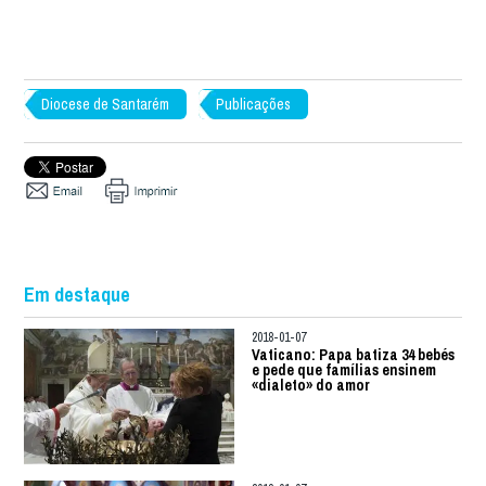
Diocese de Santarém
Publicações
Em destaque
2018-01-07
Vaticano: Papa batiza 34 bebés
e pede que famílias ensinem
«dialeto» do amor