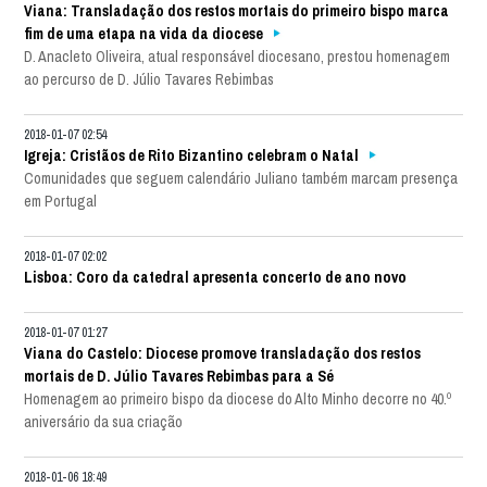
Viana: Transladação dos restos mortais do primeiro bispo marca
fim de uma etapa na vida da diocese
D. Anacleto Oliveira, atual responsável diocesano, prestou homenagem
ao percurso de D. Júlio Tavares Rebimbas
2018-01-07 02:54
Igreja: Cristãos de Rito Bizantino celebram o Natal
Comunidades que seguem calendário Juliano também marcam presença
em Portugal
2018-01-07 02:02
Lisboa: Coro da catedral apresenta concerto de ano novo
2018-01-07 01:27
Viana do Castelo: Diocese promove transladação dos restos
mortais de D. Júlio Tavares Rebimbas para a Sé
Homenagem ao primeiro bispo da diocese do Alto Minho decorre no 40.º
aniversário da sua criação
2018-01-06 18:49