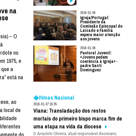
eve na
2018-01-06
ese
Igreja/Portugal:
Presidente da
Comissão Episcopal do
Laicado e Família
espera maior atenção
sia) – O
aos jovens
 à
2018-01-06
rdote no
Pastoral Juvenil:
«Jovens pedem
em 1975, e
coerência à Igreja» -
padre Santi
 que a
Dominguez
ra” está na
�ltimas Nacional
cese, ao
2018-01-07 16:35
a local de
Viana: Transladação dos restos
bilidade
mortais do primeiro bispo marca fim de
uma etapa na vida da diocese
diferentes
D. Anacleto Oliveira, atual responsável diocesano,
 semente do