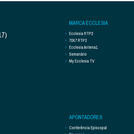
MARCA ECCLESIA
17)
Ecclesia RTP2
70X7 RTP2
Ecclesia Antena1
Semanário
My Ecclesia TV
APONTADORES
Conferência Episcopal