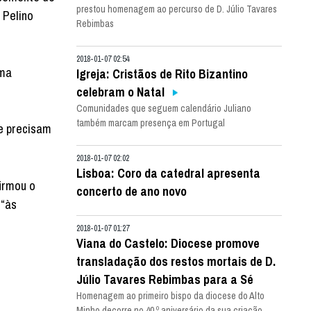
prestou homenagem ao percurso de D. Júlio Tavares
 Pelino
Rebimbas
2018-01-07 02:54
uma
Igreja: Cristãos de Rito Bizantino
celebram o Natal
Comunidades que seguem calendário Juliano
também marcam presença em Portugal
ue precisam
2018-01-07 02:02
Lisboa: Coro da catedral apresenta
irmou o
concerto de ano novo
 “às
2018-01-07 01:27
Viana do Castelo: Diocese promove
transladação dos restos mortais de D.
Júlio Tavares Rebimbas para a Sé
Homenagem ao primeiro bispo da diocese do Alto
Minho decorre no 40.º aniversário da sua criação