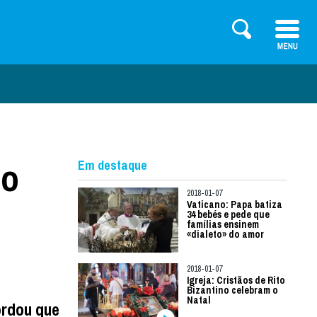
no
Em destaque
2018-01-07
Vaticano: Papa batiza
34 bebés e pede que
famílias ensinem
«dialeto» do amor
2018-01-07
Igreja: Cristãos de Rito
Bizantino celebram o
Natal
ordou que