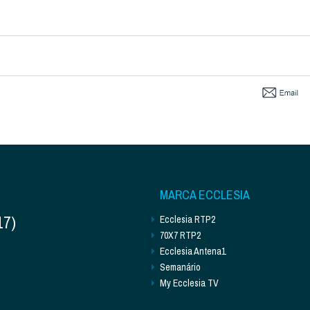
MARCA ECCLESIA
17)
Ecclesia RTP2
70X7 RTP2
Ecclesia Antena1
Semanário
My Ecclesia TV