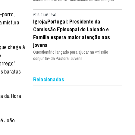
-porro,
2018-01-06 18:49
Igreja/Portugal: Presidente da
 a mistura
Comissão Episcopal do Laicado e
Família espera maior atenção aos
jovens
 que chega à
Questionário lançado para ajudar na «missão
o
conjunta» da Pastoral Juvenil
orrego”,
is baratas
Relacionadas
ra da Hora
 é João