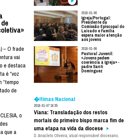
2018-01-06
a
Igreja/Portugal:
 de
Presidente da
Comissão Episcopal do
oletiva»
Laicado e Família
espera maior atenção
aos jovens
a) – O frade
2018-01-06
Pastoral Juvenil:
ntura vai
«Jovens pedem
coerência à Igreja» -
to e destaca
padre Santi
Dominguez
sta é “voz
m “tempo
tado de
�ltimas Nacional
2018-01-07 16:35
Viana: Transladação dos restos
CCLESIA, o
mortais do primeiro bispo marca fim de
ades
uma etapa na vida da diocese
ca que a
D. Anacleto Oliveira, atual responsável diocesano,