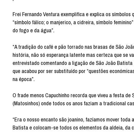
Frei Fernando Ventura exemplifica e explica os símbolos 
“símbolo fálico; o manjerico, a cidreira, símbolo feminin
do fogo e da água”.
“A tradição do café e pão torrado nas brasas de São João
história, não só esperança latente mas certeza que se v
entrevistado comentando a ligação de São João Batista à
que acabou por ser substituído por “questões económica
na época”.
O frade menos Capuchinho recorda que viveu a festa de 
(Matosinhos) onde todos os anos faziam a tradicional c
“Era o nosso encanto são joanino, fazíamos mover toda a
Batista e colocam-se todos os elementos da aldeia, da