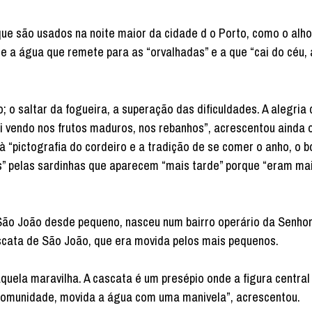
que são usados na noite maior da cidade d o Porto, como o alho
o” e a água que remete para as “orvalhadas” e a que “cai do céu,
; o saltar da fogueira, a superação das dificuldades. A alegria
ai vendo nos frutos maduros, nos rebanhos”, acrescentou ainda 
 “pictografia do cordeiro e a tradição de se comer o anho, o b
s” pelas sardinhas que aparecem “mais tarde” porque “eram ma
São João desde pequeno, nasceu num bairro operário da Senho
ascata de São João, que era movida pelos mais pequenos.
quela maravilha. A cascata é um presépio onde a figura central
 comunidade, movida a água com uma manivela”, acrescentou.