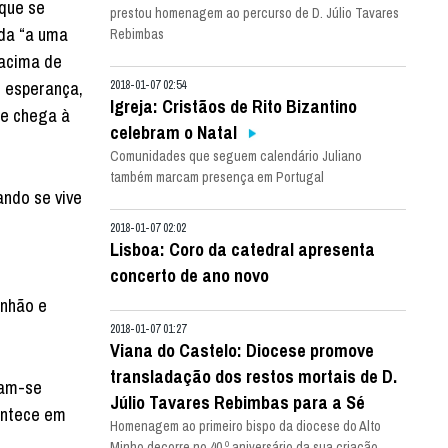
 que se
prestou homenagem ao percurso de D. Júlio Tavares
ada “a uma
Rebimbas
“acima de
e esperança,
2018-01-07 02:54
Igreja: Cristãos de Rito Bizantino
ue chega à
celebram o Natal
Comunidades que seguem calendário Juliano
também marcam presença em Portugal
ando se vive
2018-01-07 02:02
Lisboa: Coro da catedral apresenta
concerto de ano novo
unhão e
2018-01-07 01:27
Viana do Castelo: Diocese promove
transladação dos restos mortais de D.
ram-se
Júlio Tavares Rebimbas para a Sé
contece em
Homenagem ao primeiro bispo da diocese do Alto
Minho decorre no 40.º aniversário da sua criação