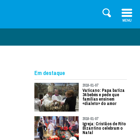
Em destaque
2018-01-07
Vaticano: Papa batiza
34 bebés e pede que
famílias ensinem
«dialeto» do amor
2018-01-07
Igreja: Cristãos de Rito
Bizantino celebram o
Natal