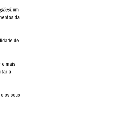
giões],
um
imentos da
lidade de
r e mais
itar a
 e os seus