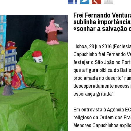
Frei Fernando Ventur
sublinha importância
«sonhar a salvação c
Lisboa, 23 jun 2016 (Ecclesi
Capuchinho frei Fernando Ve
festejar o São João no Por
que a figura bíblica do Bati
proclamada no deserto” nu
desesperadamente necessi
esperança gritada”.
Em entrevista à Agência E
religioso da Ordem dos Fr
Menores Capuchinhos expli