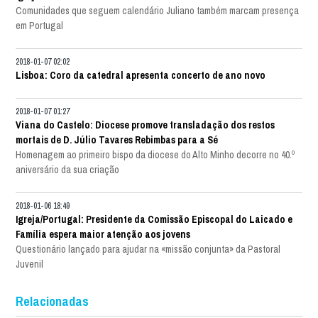
Comunidades que seguem calendário Juliano também marcam presença
em Portugal
2018-01-07 02:02
Lisboa: Coro da catedral apresenta concerto de ano novo
2018-01-07 01:27
Viana do Castelo: Diocese promove transladação dos restos
mortais de D. Júlio Tavares Rebimbas para a Sé
Homenagem ao primeiro bispo da diocese do Alto Minho decorre no 40.º
aniversário da sua criação
2018-01-06 18:49
Igreja/Portugal: Presidente da Comissão Episcopal do Laicado e
Família espera maior atenção aos jovens
Questionário lançado para ajudar na «missão conjunta» da Pastoral
Juvenil
Relacionadas