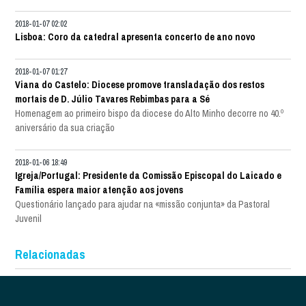
2018-01-07 02:02
Lisboa: Coro da catedral apresenta concerto de ano novo
2018-01-07 01:27
Viana do Castelo: Diocese promove transladação dos restos
mortais de D. Júlio Tavares Rebimbas para a Sé
Homenagem ao primeiro bispo da diocese do Alto Minho decorre no 40.º
aniversário da sua criação
2018-01-06 18:49
Igreja/Portugal: Presidente da Comissão Episcopal do Laicado e
Família espera maior atenção aos jovens
Questionário lançado para ajudar na «missão conjunta» da Pastoral
Juvenil
Relacionadas