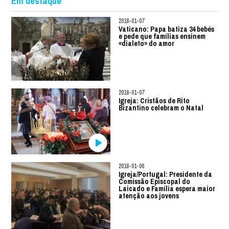
Em destaque
2018-01-07
Vaticano: Papa batiza 34 bebés
e pede que famílias ensinem
«dialeto» do amor
2018-01-07
Igreja: Cristãos de Rito
Bizantino celebram o Natal
2018-01-06
Igreja/Portugal: Presidente da
Comissão Episcopal do
Laicado e Família espera maior
atenção aos jovens