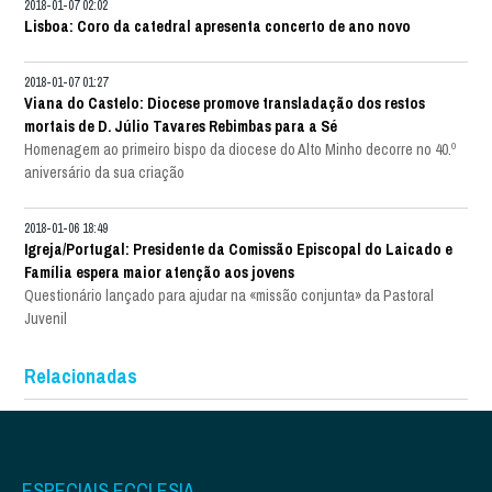
2018-01-07 02:02
Lisboa: Coro da catedral apresenta concerto de ano novo
2018-01-07 01:27
Viana do Castelo: Diocese promove transladação dos restos
mortais de D. Júlio Tavares Rebimbas para a Sé
Homenagem ao primeiro bispo da diocese do Alto Minho decorre no 40.º
aniversário da sua criação
2018-01-06 18:49
Igreja/Portugal: Presidente da Comissão Episcopal do Laicado e
Família espera maior atenção aos jovens
Questionário lançado para ajudar na «missão conjunta» da Pastoral
Juvenil
Relacionadas
ESPECIAIS ECCLESIA