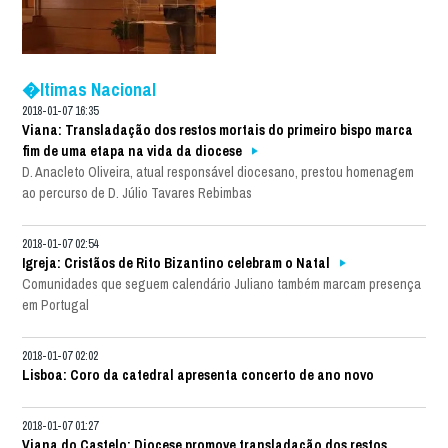
�ltimas Nacional
2018-01-07 16:35
Viana: Transladação dos restos mortais do primeiro bispo marca
fim de uma etapa na vida da diocese
D. Anacleto Oliveira, atual responsável diocesano, prestou homenagem
ao percurso de D. Júlio Tavares Rebimbas
2018-01-07 02:54
Igreja: Cristãos de Rito Bizantino celebram o Natal
Comunidades que seguem calendário Juliano também marcam presença
em Portugal
2018-01-07 02:02
Lisboa: Coro da catedral apresenta concerto de ano novo
2018-01-07 01:27
Viana do Castelo: Diocese promove transladação dos restos