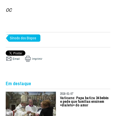
OC
Sínodo dos Bispos
Em destaque
2018-01-07
Vaticano: Papa batiza 34 bebés
e pede que famílias ensinem
«dialeto» do amor