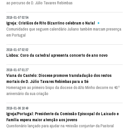
ao percurso de D. Júlio Tavares Rebimbas
2018-01-07 02:54
Igreja: Cristãos de Rito Bizantino celebram o Natal
Comunidades que seguem calendário Juliano também marcam presença
em Portugal
2018-01-07 02:02
Lisboa: Coro da catedral apresenta concerto de ano novo
2018-01-07 01:27
Viana do Castelo: Diocese promove transladação dos restos
mortais de D. Júlio Tavares Rebimbas para a Sé
Homenagem ao primeiro bispo da diocese do Alto Minho decorre no 40.º
aniversário da sua criação
2018-01-06 18:49
Igreja/Portugal: Presidente da Comissão Episcopal do Laicado e
Família espera maior atenção aos jovens
Questionário lançado para ajudar na «missão conjunta» da Pastoral