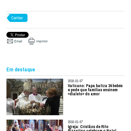
Caritas
Em destaque
2018-01-07
Vaticano: Papa batiza 34 bebés
e pede que famílias ensinem
«dialeto» do amor
2018-01-07
Igreja: Cristãos de Rito
Bizantino celebram o Natal