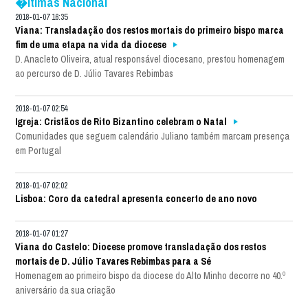
�ltimas Nacional
2018-01-07 16:35
Viana: Transladação dos restos mortais do primeiro bispo marca
fim de uma etapa na vida da diocese
D. Anacleto Oliveira, atual responsável diocesano, prestou homenagem
ao percurso de D. Júlio Tavares Rebimbas
2018-01-07 02:54
Igreja: Cristãos de Rito Bizantino celebram o Natal
Comunidades que seguem calendário Juliano também marcam presença
em Portugal
2018-01-07 02:02
Lisboa: Coro da catedral apresenta concerto de ano novo
2018-01-07 01:27
Viana do Castelo: Diocese promove transladação dos restos
mortais de D. Júlio Tavares Rebimbas para a Sé
Homenagem ao primeiro bispo da diocese do Alto Minho decorre no 40.º
aniversário da sua criação