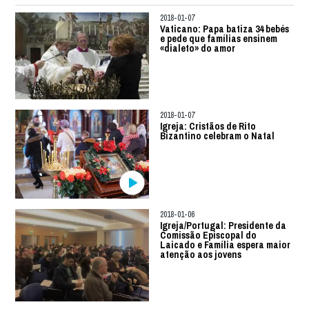
2018-01-07
Vaticano: Papa batiza 34 bebés
e pede que famílias ensinem
«dialeto» do amor
2018-01-07
Igreja: Cristãos de Rito
Bizantino celebram o Natal
2018-01-06
Igreja/Portugal: Presidente da
Comissão Episcopal do
Laicado e Família espera maior
atenção aos jovens