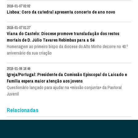
2018-01-07 02:02
Lisboa: Coro da catedral apresenta concerto de ano novo
2018-01-07 01:27
Viana do Castelo: Diocese promove transladação dos restos
mortais de D. Júlio Tavares Rebimbas para a Sé
Homenagem ao primeiro bispo da diocese do Alto Minho decorre no 40.º
aniversário da sua criação
2018-01-06 18:49
Igreja/Portugal: Presidente da Comissão Episcopal do Laicado e
Família espera maior atenção aos jovens
Questionário lançado para ajudar na «missão conjunta» da Pastoral
Juvenil
Relacionadas