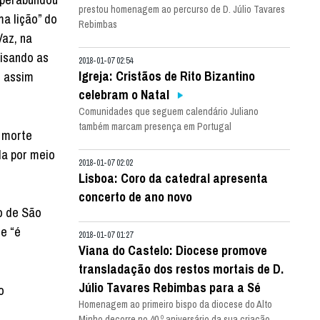
prestou homenagem ao percurso de D. Júlio Tavares
ma lição” do
Rebimbas
az, na
lisando as
2018-01-07 02:54
Igreja: Cristãos de Rito Bizantino
, assim
celebram o Natal
Comunidades que seguem calendário Juliano
também marcam presença em Portugal
 morte
da por meio
2018-01-07 02:02
Lisboa: Coro da catedral apresenta
concerto de ano novo
o de São
e “é
2018-01-07 01:27
Viana do Castelo: Diocese promove
transladação dos restos mortais de D.
Júlio Tavares Rebimbas para a Sé
o
Homenagem ao primeiro bispo da diocese do Alto
Minho decorre no 40.º aniversário da sua criação