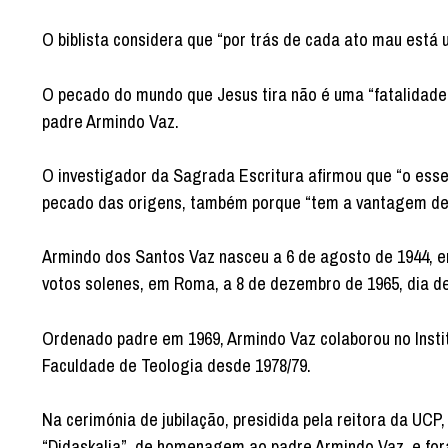
O biblista considera que “por trás de cada ato mau está
O pecado do mundo que Jesus tira não é uma “fatalidade
padre Armindo Vaz.
O investigador da Sagrada Escritura afirmou que “o esse
pecado das origens, também porque “tem a vantagem de es
Armindo dos Santos Vaz nasceu a 6 de agosto de 1944, 
votos solenes, em Roma, a 8 de dezembro de 1965, dia de
Ordenado padre em 1969, Armindo Vaz colaborou no Instit
Faculdade de Teologia desde 1978/79.
Na cerimónia de jubilação, presidida pela reitora da UCP,
“Didaskalia”, de homenagem ao padre Armindo Vaz, e for