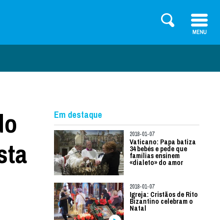
do
Em destaque
2018-01-07
sta
Vaticano: Papa batiza
34 bebés e pede que
famílias ensinem
«dialeto» do amor
2018-01-07
Igreja: Cristãos de Rito
Bizantino celebram o
Natal