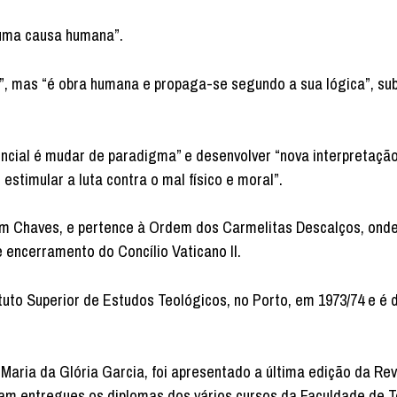
 uma causa humana”.
”, mas “é obra humana e propaga-se segundo a sua lógica”, sub
ncial é mudar de paradigma” e desenvolver “nova interpretação
timular a luta contra o mal físico e moral”.
em Chaves, e pertence à Ordem dos Carmelitas Descalços, onde
 encerramento do Concílio Vaticano II.
uto Superior de Estudos Teológicos, no Porto, em 1973/74 e é 
 Maria da Glória Garcia, foi apresentado a última edição da Rev
am entregues os diplomas dos vários cursos da Faculdade de T