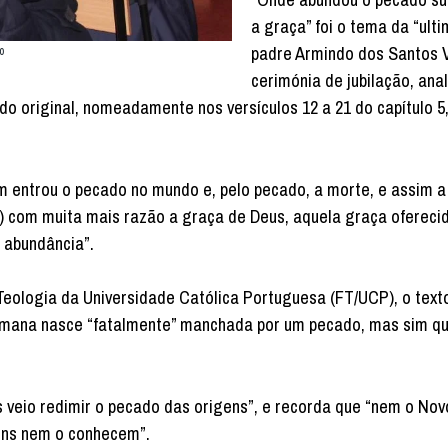
a graça” foi o tema da “ulti
padre Armindo dos Santos V
o
cerimónia de jubilação, ana
o original, nomeadamente nos versículos 12 a 21 do capítulo 5
 entrou o pecado no mundo e, pelo pecado, a morte, e assim a
 com muita mais razão a graça de Deus, aquela graça ofereci
 abundância”.
Teologia da Universidade Católica Portuguesa (FT/UCP), o text
umana nasce “fatalmente” manchada por um pecado, mas sim qu
 veio redimir o pecado das origens”, e recorda que “nem o Nov
ns nem o conhecem”.