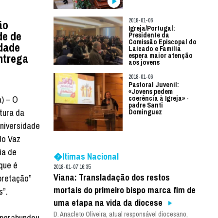
2018-01-06
ão
Igreja/Portugal:
de de
Presidente da
Comissão Episcopal do
idade
Laicado e Família
entrega
espera maior atenção
aos jovens
2018-01-06
Pastoral Juvenil:
«Jovens pedem
a) – O
coerência à Igreja» -
padre Santi
tura da
Dominguez
niversidade
do Vaz
ia de
�ltimas Nacional
 que é
2018-01-07 16:35
Viana: Transladação dos restos
pretação”
mortais do primeiro bispo marca fim de
s”.
uma etapa na vida da diocese
D. Anacleto Oliveira, atual responsável diocesano,
uperabundou