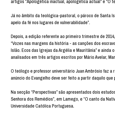
artigos “Apologética inactual, apologética actual” e “O t
Já no âmbito da teológica-pastoral, o pároco de Santa I
apelo da fé nos lugares de vulnerabilidade”.
Depois, a edição referente ao primeiro trimestre de 20
“Vozes nas margens da história - as canções dos escrav
Islão. Ecos das Igrejas da Argélia e Mauritânia” e ainda 
analisados em três artigos escritos por Mário Avelar, M
O teólogo e professor universitário Juan Ambrósio faz a 
anúncio do Evangelho deve ser feito a partir daquilo que
Na secção “Perspectivas” são apresentados dois estudos
Senhora dos Remédios”, em Lamego, e “O canto da Nativid
Universidade Católica Portuguesa.