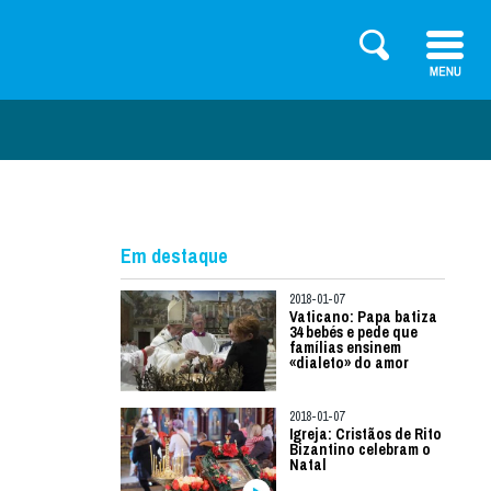
Em destaque
2018-01-07
Vaticano: Papa batiza
34 bebés e pede que
famílias ensinem
«dialeto» do amor
2018-01-07
Igreja: Cristãos de Rito
Bizantino celebram o
Natal