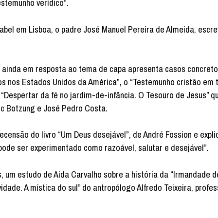
estemunho verídico”.
sabel em Lisboa, o padre José Manuel Pereira de Almeida, escr
14, ainda em resposta ao tema de capa apresenta casos concret
os nos Estados Unidos da América”, o “Testemunho cristão em 
o “Despertar da fé no jardim-de-infância. O Tesouro de Jesus” q
arc Botzung e José Pedro Costa.
recensão do livro “Um Deus desejável”, de André Fossion e expli
 pode ser experimentado como razoável, salutar e desejável”.
, um estudo de Aida Carvalho sobre a história da “Irmandade 
ade. A mística do sul” do antropólogo Alfredo Teixeira, profes