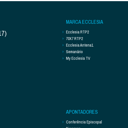
MARCA ECCLESIA
17)
Ecclesia RTP2
70X7 RTP2
Ecclesia Antena1
Semanário
My Ecclesia TV
APONTADORES
Conferência Episcopal