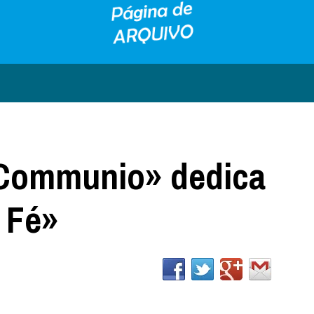
«Communio» dedica
 Fé»