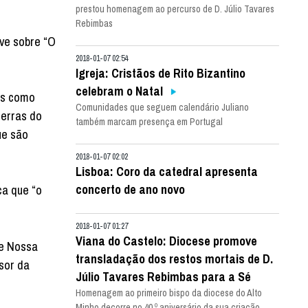
prestou homenagem ao percurso de D. Júlio Tavares
Rebimbas
eve sobre “O
2018-01-07 02:54
Igreja: Cristãos de Rito Bizantino
celebram o Natal
os como
Comunidades que seguem calendário Juliano
terras do
também marcam presença em Portugal
ue são
2018-01-07 02:02
Lisboa: Coro da catedral apresenta
concerto de ano novo
ca que “o
2018-01-07 01:27
Viana do Castelo: Diocese promove
de Nossa
transladação dos restos mortais de D.
sor da
Júlio Tavares Rebimbas para a Sé
Homenagem ao primeiro bispo da diocese do Alto
Minho decorre no 40.º aniversário da sua criação