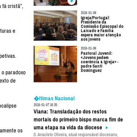
fá cristã”,
2018-01-06
Igreja/Portugal:
Presidente da
Comissão Episcopal do
turas e
Laicado e Família
espera maior atenção
aos jovens
2018-01-06
Pastoral Juvenil:
petivas.
«Jovens pedem
coerência à Igreja» -
padre Santi
Dominguez
u o paradoxo
exto de
�ltimas Nacional
ocalipse
2018-01-07 16:35
Viana: Transladação dos restos
mortais do primeiro bispo marca fim de
uma etapa na vida da diocese
vamente os
D. Anacleto Oliveira, atual responsável diocesano,