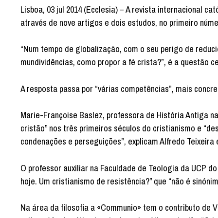
Lisboa, 03 jul 2014 (Ecclesia) – A revista internacional 
através de nove artigos e dois estudos, no primeiro núme
“Num tempo de globalização, com o seu perigo de reduc
mundividências, como propor a fé crista?”, é a questão c
A resposta passa por “várias competências”, mais concre
Marie-Françoise Baslez, professora de História Antiga n
cristão” nos três primeiros séculos do cristianismo e “
condenações e perseguições”, explicam Alfredo Teixeira 
O professor auxiliar na Faculdade de Teologia da UCP do 
hoje. Um cristianismo de resistência?” que “não é sinóni
Na área da filosofia a «Communio» tem o contributo de 