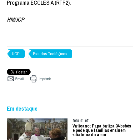
Programa ECCLESIA (RTP2).
HM/JCP
UCP
Estudos Teológicos
Em destaque
2018-01-07
Vaticano: Papa batiza 34 bebés
e pede que famílias ensinem
«dialeto» do amor