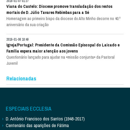
2018-01-07 01:27
Viana do Castelo: Diocese promove transladação dos restos
mortais de D. Júlio Tavares Rebimbas para a Sé
Homenagem ao primeiro bispo da diocese do Alto Minho decorre no 40.º
aniversário da sua criação
2018-01-06 18:49
Igreja/Portugal: Presidente da Comissão Episcopal do Laicado e
Família espera maior atenção aos jovens
Questionário lançado para ajudar na «missão conjunta» da Pastoral
Juvenil
Relacionadas
ESPECIAIS ECCLESIA
D. António Francisco dos Santos (1948-2017)
Centenário das aparições de Fátima