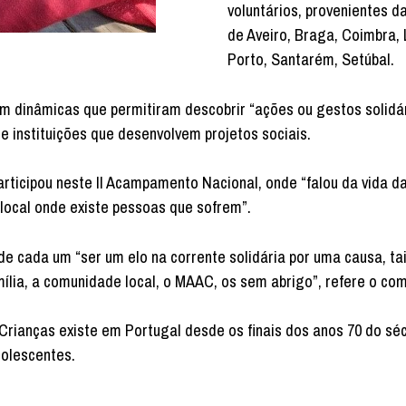
voluntários, provenientes d
de Aveiro, Braga, Coimbra, 
Porto, Santarém, Setúbal.
m dinâmicas que permitiram descobrir “ações ou gestos solidá
e instituições que desenvolvem projetos sociais.
rticipou neste II Acampamento Nacional, onde “falou da vida da
“local onde existe pessoas que sofrem”.
cada um “ser um elo na corrente solidária por uma causa, ta
mília, a comunidade local, o MAAC, os sem abrigo”, refere o co
rianças existe em Portugal desde os finais dos anos 70 do sé
dolescentes.