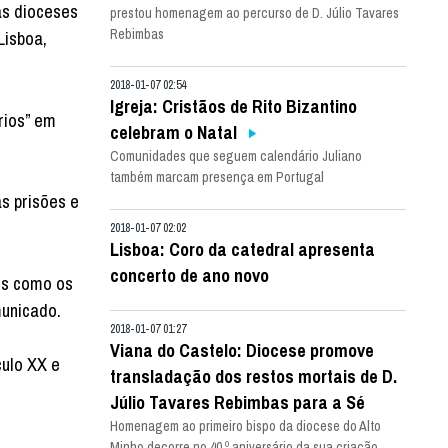
as dioceses
prestou homenagem ao percurso de D. Júlio Tavares
Rebimbas
Lisboa,
2018-01-07 02:54
Igreja: Cristãos de Rito Bizantino
rios” em
celebram o Natal
Comunidades que seguem calendário Juliano
também marcam presença em Portugal
s prisões e
2018-01-07 02:02
Lisboa: Coro da catedral apresenta
concerto de ano novo
is como os
municado.
2018-01-07 01:27
Viana do Castelo: Diocese promove
culo XX e
transladação dos restos mortais de D.
Júlio Tavares Rebimbas para a Sé
Homenagem ao primeiro bispo da diocese do Alto
Minho decorre no 40.º aniversário da sua criação