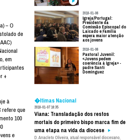
2018-01-06
Igreja/Portugal:
Presidente da
ia) – O
Comissão Episcopal do
Laicado e Família
stolado de
espera maior atenção
aos jovens
MAAC)
Nacional
2018-01-06
Pastoral Juvenil:
ho, em
«Jovens pedem
coerência à Igreja» -
rticipantes
padre Santi
Dominguez
r +
�ltimas Nacional
je à
2018-01-07 16:35
 refere que
Viana: Transladação dos restos
mento 100
mortais do primeiro bispo marca fim de
30
uma etapa na vida da diocese
ovens e
D. Anacleto Oliveira, atual responsável diocesano,