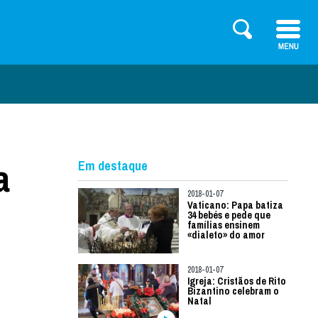
a
Em destaque
2018-01-07
Vaticano: Papa batiza
34 bebés e pede que
famílias ensinem
«dialeto» do amor
2018-01-07
Igreja: Cristãos de Rito
Bizantino celebram o
Natal