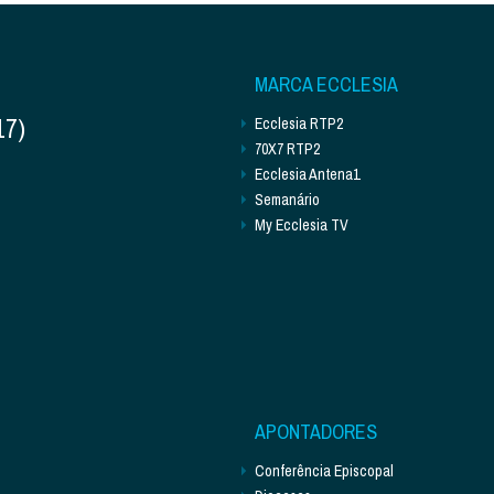
MARCA ECCLESIA
17)
Ecclesia RTP2
70X7 RTP2
Ecclesia Antena1
Semanário
My Ecclesia TV
APONTADORES
Conferência Episcopal