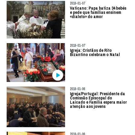
2018-01-07
Vaticano: Papa batiza 34 bebés
e pede que famílias ensinem
«dialeto» do amor
2018-01-07
Igreja: Cristãos de Rito
Bizantino celebram o Natal
2018-01-06
Igreja/Portugal: Presidente da
Comissão Episcopal do
Laicado e Família espera maior
atenção aos jovens
2018-01-06