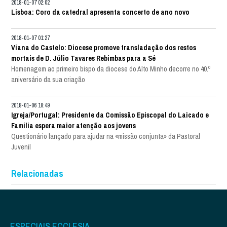
2018-01-07 02:02
Lisboa: Coro da catedral apresenta concerto de ano novo
2018-01-07 01:27
Viana do Castelo: Diocese promove transladação dos restos
mortais de D. Júlio Tavares Rebimbas para a Sé
Homenagem ao primeiro bispo da diocese do Alto Minho decorre no 40.º
aniversário da sua criação
2018-01-06 18:49
Igreja/Portugal: Presidente da Comissão Episcopal do Laicado e
Família espera maior atenção aos jovens
Questionário lançado para ajudar na «missão conjunta» da Pastoral
Juvenil
Relacionadas
ESPECIAIS ECCLESIA